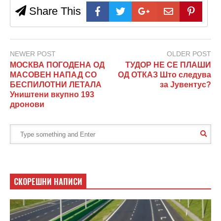
Share This
NEWER POST
OLDER POST
МОСКВА ПОГОДЕНА ОД
ТУДОР НЕ СЕ ПЛАШИ
МАСОВЕН НАПАД СО
ОД ОТКАЗ Што следува
БЕСПИЛОТНИ ЛЕТАЛА
за Јувентус?
Уништени вкупно 193
дронови
СКОРЕШНИ НАПИСИ