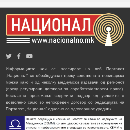
Информациите кои се пласираат на веб Порталот
„Национал“ се обезбедуваат преку сопствената новинарска
мрежа како и од неколку медиумски издавачи од регионот
(преку регулирани договори за соработка/авторски права).
Бесплатно преземање содржини надвор од условите е
дозволено само во непосреден договор со редакцијата на
Порталот „Национал“ односно со одговорниот уредник.