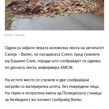
Фото: Архива
Одрон ја зафати левата коловозна лента на автопатот
Скопје – Велес, по патарината Сопот, пред тунелите
кај Башино Село, поради што сообраќајот се одвива
по десната лента, информира АМСМ.
На истото место се случиле и две сообраќајни
несреќи со материјална штета, без повредени лица.
На терен е испратена екипа од Полициската станица
за безбедност во патниот сообраќај Велес.