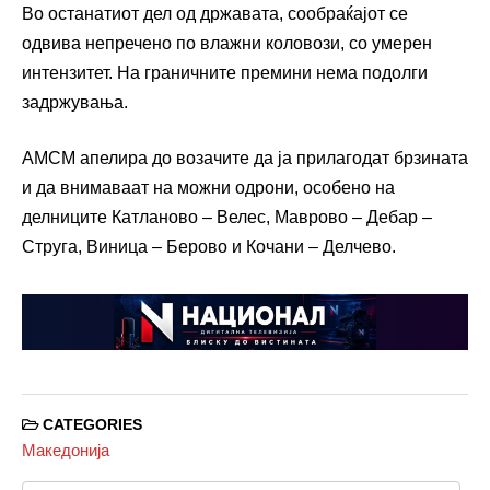
Во останатиот дел од државата, сообраќајот се
одвива непречено по влажни коловози, со умерен
интензитет. На граничните премини нема подолги
задржувања.
АМСМ апелира до возачите да ја прилагодат брзината
и да внимаваат на можни одрони, особено на
делниците Катланово – Велес, Маврово – Дебар –
Струга, Виница – Берово и Кочани – Делчево.
CATEGORIES
Македонија