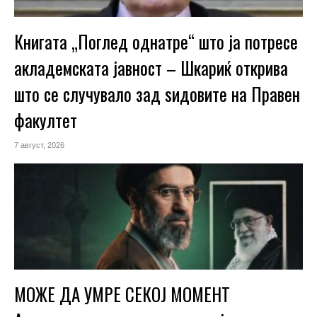
Книгата „Поглед однатре“ што ја потресе
акладемската јавност – Шкариќ открива
што се случувало зад ѕидовите на Правен
факултет
7 август, 2026
МОЖЕ ДА УМРЕ СЕКОЈ МОМЕНТ