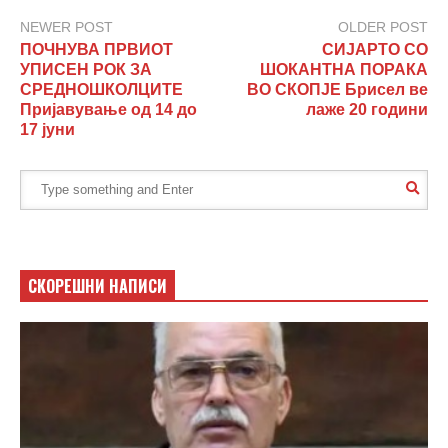
NEWER POST
OLDER POST
ПОЧНУВА ПРВИОТ
СИЈАРТО СО
УПИСЕН РОК ЗА
ШОКАНТНА ПОРАКА
СРЕДНОШКОЛЦИТЕ
ВО СКОПЈЕ Брисел ве
Пријавување од 14 до
лаже 20 години
17 јуни
СКОРЕШНИ НАПИСИ