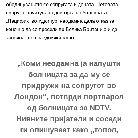
обединувањето со сопругата и децата. Неговата
сопруга, почитувана докторка во болницата
„Пацифик“ во Удаипур, неодамна дала отказ за
конечно да се пресели во Велика Британија и да
започнат нов заеднички живот.
„Коми неодамна ја напушти
болницата за да му се
придружи на сопругот во
Лондон“, потврди портпарол
од болницата за NDTV.
Нивните пријатели и соседи
ги опишуваат како „топол,