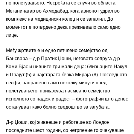
по полетувањето. Несреќата се случи во областа
Меганинагар во Ахмедабад, кога авионот удрил во
комплекс на медицински колеџ и се запалил. До
моментот е потврдено дека преживеало само едно
лице.
Меѓу жртвите е и едно петчлено семејство од
Бансвара – д-р Пратик Џоши, неговата сопруга д-р
Коми Вјас и нивните три мали деца: близнаците Накул
и Прајут (5) и најстарата ќерка Мираја (8). Последното
селфи, направено само неколку минути пред
полетувањето, прикажува насмеано семејство
исполнето со надеж и радост – фотографии што денес
остануваат како болно сведоштво за загубата.
Д-р Џоши, кој живееше и работеше во Лондон
последните шест години, со нетрпение го очекуваше