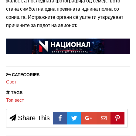
жалост, а последната фотографија од семејството
стана симбол на една прекината иднина полна со
соништа. Истражните органи сè уште ги утврдуваат
причините за падот на авионот.
CATEGORIES
Свет
TAGS
Топ вест
Share This