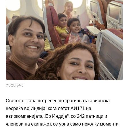
Фото: Икс
Светот остана потресен по трагичната авионска
несреќа во Индија, кога летот АИ171 на
авиокомпанијата „Ер Индија“, со 242 патници и
членови на екипажот, се урна само неколку моменти