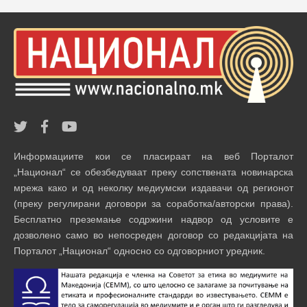
Информациите кои се пласираат на веб Порталот
„Национал“ се обезбедуваат преку сопствената новинарска
мрежа како и од неколку медиумски издавачи од регионот
(преку регулирани договори за соработка/авторски права).
Бесплатно преземање содржини надвор од условите е
дозволено само во непосреден договор со редакцијата на
Порталот „Национал“ односно со одговорниот уредник.