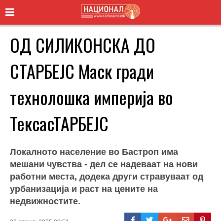
ОД СИЛИКОНСКА ДО
СТАРБЕЈС Маск гради
технолошка империја во
ТексасТАРБЕЈС
Локалното население во Бастроп има
мешани чувства - дел се надеваат на нови
работни места, додека други стравуваат од
урбанизација и раст на цените на
недвижностите.