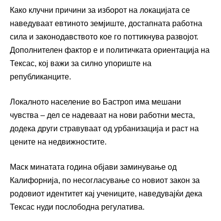
Како клучни причини за изборот на локацијата се
наведуваат евтиното земјиште, достапната работна
сила и законодавството кое го поттикнува развојот.
Дополнителен фактор е и политичката ориентација на
Тексас, кој важи за силно упориште на
републиканците.
Локалното население во Бастроп има мешани
чувства – дел се надеваат на нови работни места,
додека други стравуваат од урбанизација и раст на
цените на недвижностите.
Маск минатата година објави заминување од
Калифорнија, по несогласување со новиот закон за
родовиот идентитет кај учениците, наведувајќи дека
Тексас нуди послободна регулатива.