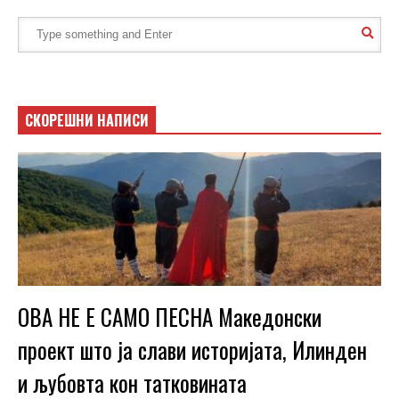
СКОРЕШНИ НАПИСИ
ОВА НЕ Е САМО ПЕСНА Македонски
проект што ја слави историјата, Илинден
и љубовта кон татковината