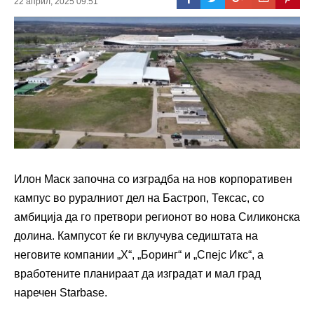
22 април, 2025 09:51
Илон Маск започна со изградба на нов корпоративен
кампус во руралниот дел на Бастроп, Тексас, со
амбиција да го претвори регионот во нова Силиконска
долина. Кампусот ќе ги вклучува седиштата на
неговите компании „Х“, „Боринг“ и „Спејс Икс“, а
вработените планираат да изградат и мал град
наречен Starbase.