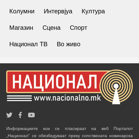
Колумни
Интервјуа
Култура
Магазин
Сцена
Спорт
Национал ТВ
Во живо
Информациите кои се пласираат на веб Порталот
„Национал“ се обезбедуваат преку сопствената новинарска