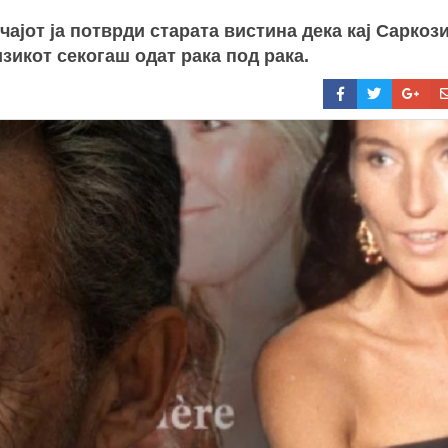
чајот ја потврди старата вистина дека кај Саркози
изикот секогаш одат рака под рака.