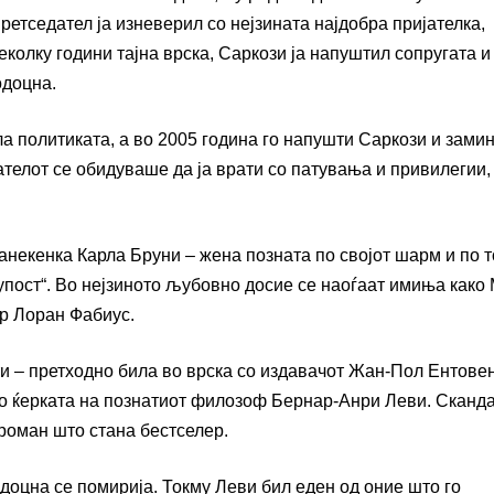
ретседател ја изневерил со нејзината најдобра пријателка,
олку години тајна врска, Саркози ја напуштил сопругата и
одоцна.
ла политиката, а во 2005 година го напушти Саркози и зами
ателот се обидуваше да ја врати со патувања и привилегии,
манекенка Карла Бруни – жена позната по својот шарм и по 
упост“. Во нејзиното љубовно досие се наоѓаат имиња како
р Лоран Фабиус.
и – претходно била во врска со издавачот Жан-Пол Ентовен
 со ќерката на познатиот филозоф Бернар-Анри Леви. Сканда
роман што стана бестселер.
одоцна се помирија. Токму Леви бил еден од оние што го