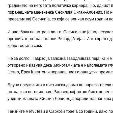
градењето на неговата политичка кариера. Но, идниот п
поранешната манекенка Сесилија Сиган-Албениз. По нек
преселил кај Сесилија, со која се венчал осум години п
И овој брак не потраја долго. Сесилија не ја поднесува
организаторот на настани Ричард Атијас. Иако претсед
крајот остана сам.
Не за долго. Набрзо ја запозна заводливата пејачка и 
отворено изјавува дека „моногамијата е најголемата гл
Џегер, Ерик Клептон и поранешниот француски премие
Бруни предизвика и вистинска драма во париските елит
потоа и со неговиот син Рафаел, кој тогаш бил оженет
уништи младата Жистин Леви, која поради тоа напиша 
Тензиите меѓу Леви и Саркози траеја со години, иако п