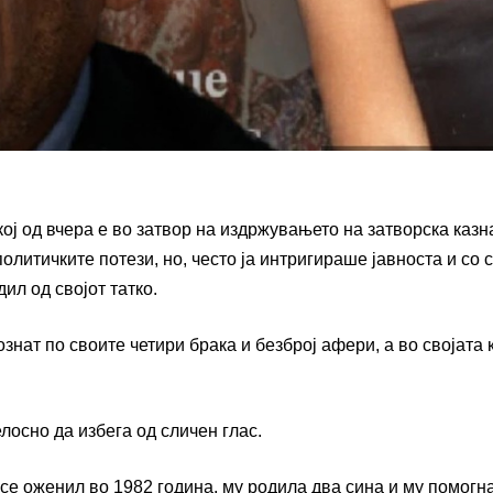
 од вчера е во затвор на издржувањето на затворска казн
литичките потези, но, често ја интригираше јавноста и со с
ил од својот татко.
знат по своите четири брака и безброј афери, а во својата 
лосно да избега од сличен глас.
 се оженил во 1982 година, му родила два сина и му помогн