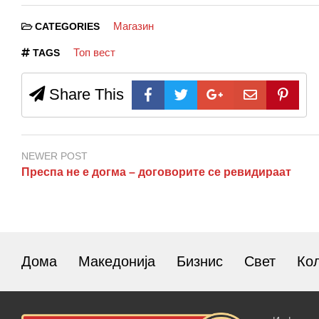
Магазин
CATEGORIES
Топ вест
TAGS
Share This
NEWER POST
Преспа не е догма – договорите се ревидираат
Дома
Македонија
Бизнис
Свет
Ко