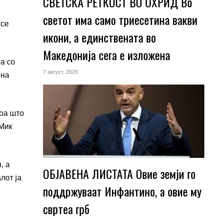
СВЕТСКА РЕТКОСТ ВО ОХРИД Во
светот има само триесетина вакви
 се
икони, а единствената во
Македонија сега е изложена
на со
7 август, 2026
 на
тоа што
 Мик
, а
ОБЈАВЕНА ЛИСТАТА Овие земји го
лот ја
поддржуваат Инфантино, а овие му
свртеа грб