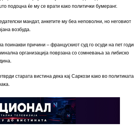
то подоцна ќе му се врати како политички бумеранг.
едателски мандат, анкетите му беа неповолни, но неговиот
јана возбуда.
а поинакви причини – францускиот суд го осуди на пет год
иминална организација поврзана со сомневања за либиско
дина.
отврди старата вистина дека кај Саркози како во политиката
рака.