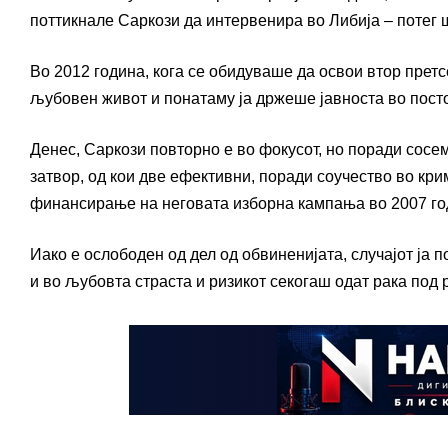
поттикнале Саркози да интервенира во Либија – потег ш
Во 2012 година, кога се обидуваше да освои втор претс
љубовен живот и понатаму ја држеше јавноста во посто
Денес, Саркози повторно е во фокусот, но поради сосем
затвор, од кои две ефективни, поради соучество во кр
финансирање на неговата изборна кампања во 2007 го
Иако е ослободен од дел од обвиненијата, случајот ја п
и во љубовта страста и ризикот секогаш одат рака под 