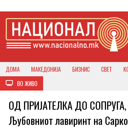
ДОМА
МАКЕДОНИЈА
БИЗНИС
СВЕТ
К
ВО ЖИВО
ОД ПРИЈАТЕЛКА ДО СОПРУГА
Љубовниот лавиринт на Сарко