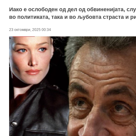
Иако е ослободен од дел од обвиненијата, слу
во политиката, така и во љубовта страста и р
23 октомври, 2025 00:34