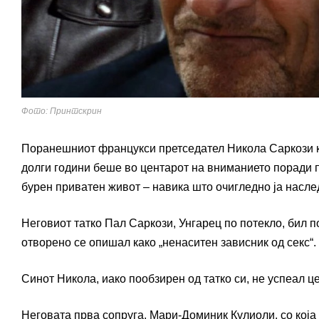
Фото: Принтскрин
Поранешниот францукси претседател Никола Саркози кој
долги години беше во центарот на вниманието поради по
бурен приватен живот – навика што очигледно ја наслед
Неговиот татко Пал Саркози, Унгарец по потекло, бил по
отворено се опишал како „ненаситен зависник од секс“.
Синот Никола, иако пообзирен од татко си, не успеал це
Неговата прва сопруга, Мари-Доминик Кулиоли, со која