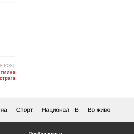
R POST
тмина
страга
ена
Спорт
Национал ТВ
Во живо
Пребарување