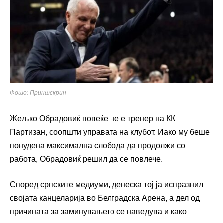
Фото: Принтскрин
Жељко Обрадовиќ повеќе не е тренер на КК
Партизан, соопшти управата на клубот. Иако му беше
понудена максимална слобода да продолжи со
работа, Обрадовиќ решил да се повлече.
Според српските медиуми, денеска тој ја испразнил
својата канцеларија во Белградска Арена, а дел од
причината за заминувањето се наведува и како