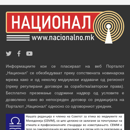
Информациите кои се пласираат на веб Порталот
„Национал“ се обезбедуваат преку сопствената новинарска
мрежа како и од неколку медиумски издавачи од регионот
(преку регулирани договори за соработка/авторски права).
Бесплатно преземање содржини надвор од условите е
дозволено само во непосреден договор со редакцијата на
Порталот „Национал“ односно со одговорниот уредник.