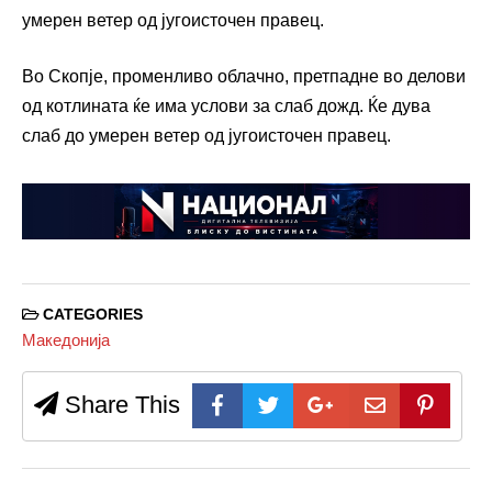
умерен ветер од југоисточен правец.
Во Скопје, променливо облачно, претпадне во делови
од котлината ќе има услови за слаб дожд. Ќе дува
слаб до умерен ветер од југоисточен правец.
CATEGORIES
Македонија
Share This