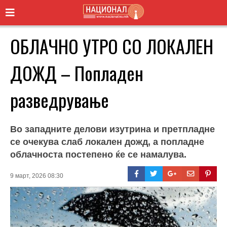
ОБЛАЧНО УТРО СО ЛОКАЛЕН
ДОЖД – Попладен
разведрување
Во западните делови изутрина и претпладне
се очекува слаб локален дожд, а попладне
облачноста постепено ќе се намалува.
9 март, 2026 08:30