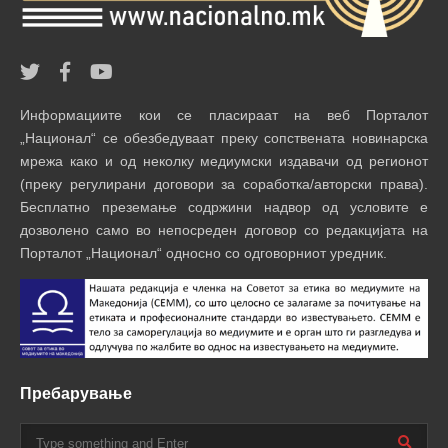
Информациите кои се пласираат на веб Порталот
„Национал“ се обезбедуваат преку сопствената новинарска
мрежа како и од неколку медиумски издавачи од регионот
(преку регулирани договори за соработка/авторски права).
Бесплатно преземање содржини надвор од условите е
дозволено само во непосреден договор со редакцијата на
Порталот „Национал“ односно со одговорниот уредник.
Пребарување