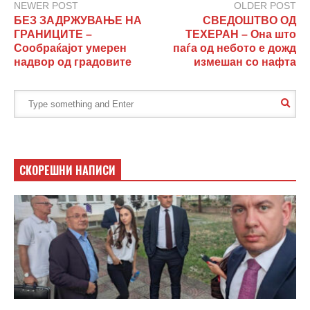
NEWER POST
OLDER POST
БЕЗ ЗАДРЖУВАЊЕ НА
СВЕДОШТВО ОД
ГРАНИЦИТЕ –
ТЕХЕРАН – Она што
Сообраќајот умерен
паѓа од небото е дожд
надвор од градовите
измешан со нафта
СКОРЕШНИ НАПИСИ