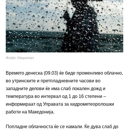
Фото: Национал
Времето денеска (09.03) ќе биде променливо облачно,
во утринските и претпладневните часови во
западните делови ќе има слаб локален дожд и
температура во интервал од 1 до 16 степени –
информираат од Управата за хидрометеоролошки
работи на Македонија.
Попладне облачноста ќе се намали. Ќе дува слаб до