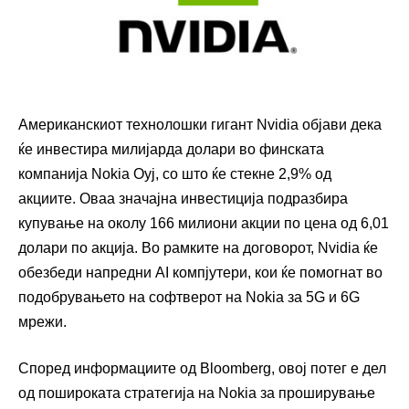
Американскиот технолошки гигант Nvidia објави дека
ќе инвестира милијарда долари во финската
компанија Nokia Oyj, со што ќе стекне 2,9% од
акциите. Оваа значајна инвестиција подразбира
купување на околу 166 милиони акции по цена од 6,01
долари по акција. Во рамките на договорот, Nvidia ќе
обезбеди напредни AI компјутери, кои ќе помогнат во
подобрувањето на софтверот на Nokia за 5G и 6G
мрежи.
Според информациите од Bloomberg, овој потег е дел
од пошироката стратегија на Nokia за проширување