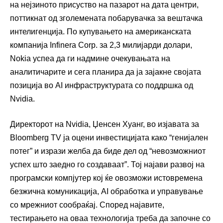
на нејзиното присуство на пазарот на дата центри,
поттикнат од зголемената побарувачка за вештачка
интелигенција. По купувањето на американската
компанија Infinera Corp. за 2,3 милијарди долари,
Nokia успеа да ги надмине очекувањата на
аналитичарите и сега планира да ја зајакне својата
позиција во AI инфраструктурата со поддршка од
Nvidia.
Директорот на Nvidia, Џенсен Хуанг, во изјавата за
Bloomberg TV ја оцени инвестицијата како “генијален
потег” и изрази желба да биде дел од “невозможниот
успех што заедно го создаваат”. Тој најави развој на
програмски компјутер кој ќе овозможи истовремена
безжична комуникација, AI обработка и управување
со мрежниот сообраќај. Според најавите,
тестирањето на оваа технологија треба да започне со