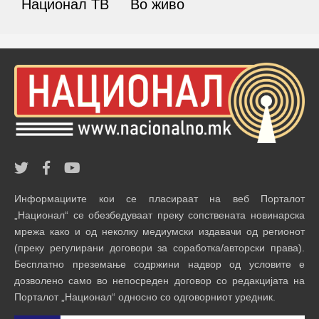
Национал ТВ
Во живо
Информациите кои се пласираат на веб Порталот
„Национал“ се обезбедуваат преку сопствената новинарска
мрежа како и од неколку медиумски издавачи од регионот
(преку регулирани договори за соработка/авторски права).
Бесплатно преземање содржини надвор од условите е
дозволено само во непосреден договор со редакцијата на
Порталот „Национал“ односно со одговорниот уредник.