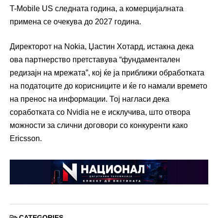
T-Mobile US следната година, а комерцијалната
примена се очекува до 2027 година.
Директорот на Nokia, Џастин Хотард, истакна дека
ова партнерство претставува “фундаментален
редизајн на мрежата”, кој ќе ја приближи обработката
на податоците до корисниците и ќе го намали времето
на пренос на информации. Тој нагласи дека
соработката со Nvidia не е исклучива, што отвора
можности за слични договори со конкуренти како
Ericsson.
CATEGORIES