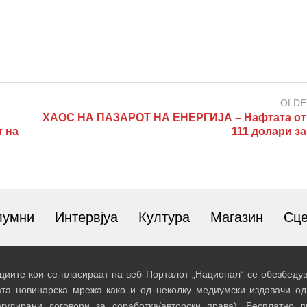
OLDE
ХАОС НА ПАЗАРОТ НА ЕНЕРГИЈА – Нафтата от
 на
111 долари з
лумни
Интервјуа
Култура
Магазин
Сц
иите кои се пласираат на веб Порталот „Национал“ се обезбедув
ата новинарска мрежа како и од неколку медиумски издавачи од
егулирани договори за соработка/авторски права). Бесплатно 