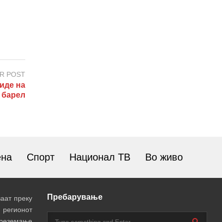
R POST
иде на
а барел
ена
Спорт
Национал ТВ
Во живо
Пребарување
аат преку
 регионот
преземање