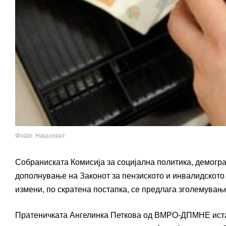
Фото: Национал
Собраниската Комисија за социјална политика, демогр
дополнување на Законот за пензиското и инвалидското
измени, по скратена постапка, се предлага зголемување
Пратеничката Ангелинка Петкова од ВМРО-ДПМНЕ истак