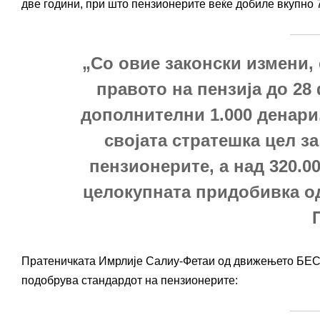
две години, при што пензионерите веќе добиле вкупно 
„Со овие законски измени,
правото на пензија до 28
дополнителни 1.000 денари.
својата стратешка цел з
пензионерите, а над 320.0
целокупната придобивка о
Пратеничката Имрлије Салиу-Фетаи од движењето БЕСА
подобрува стандардот на пензионерите: