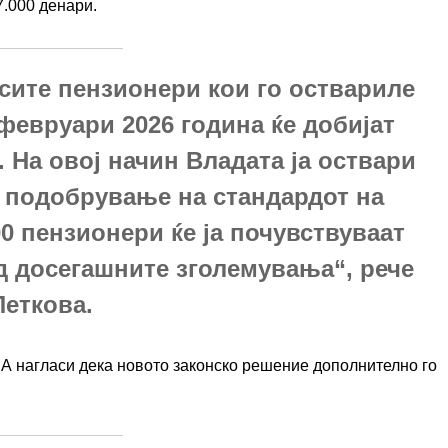
7.000 денари.
 сите пензионери кои го оствариле
 февруари 2026 година ќе добијат
 На овој начин Владата ја оствари
а подобрување на стандардот на
00 пензионери ќе ја почувствуваат
д досегашните зголемувања“, рече
Петкова.
 нагласи дека новото законско решение дополнително го