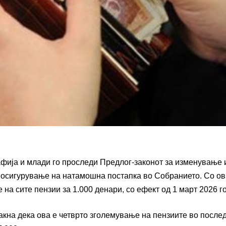
афија и млади го проследи Предлог-законот за изменување 
 осигурување на натамошна постапка во Собранието. Со о
 на сите пензии за 1.000 денари, со ефект од 1 март 2026 г
на дека ова е четврто зголемување на пензиите во после