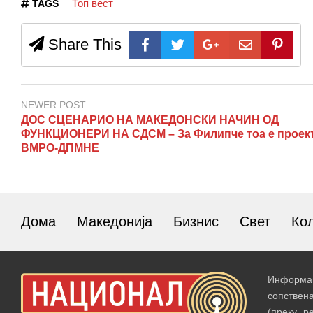
Топ вест
TAGS
Share This
NEWER POST
ДОС СЦЕНАРИО НА МАКЕДОНСКИ НАЧИН ОД
ФУНКЦИОНЕРИ НА СДСМ – За Филипче тоа е проект
ВМРО-ДПМНЕ
Дома
Македонија
Бизнис
Свет
Ко
Информац
сопствен
(преку р