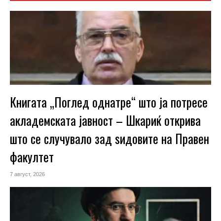
Книгата „Поглед однатре“ што ја потресе
акладемската јавност – Шкариќ открива
што се случувало зад ѕидовите на Правен
факултет
7 август, 2026