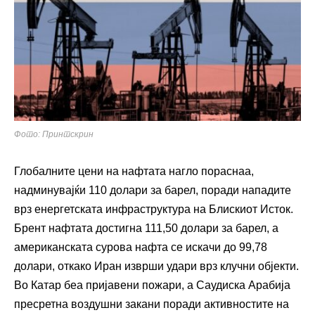
Фото: Принтскрин
Глобалните цени на нафтата нагло пораснаа,
надминувајќи 110 долари за барел, поради нападите
врз енергетската инфраструктура на Блискиот Исток.
Брент нафтата достигна 111,50 долари за барел, а
американската сурова нафта се искачи до 99,78
долари, откако Иран изврши удари врз клучни објекти.
Во Катар беа пријавени пожари, а Саудиска Арабија
пресретна воздушни закани поради активностите на