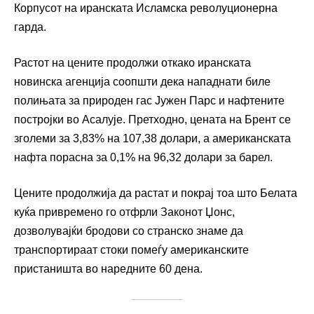
Корпусот на иранската Исламска револуционерна
гарда.
Растот на цените продолжи откако иранската
новинска агенција соопшти дека нападнати биле
полињата за природен гас Јужен Парс и нафтените
постројки во Асалује. Претходно, цената на Брент се
зголеми за 3,83% на 107,38 долари, а американската
нафта порасна за 0,1% на 96,32 долари за барел.
Цените продолжија да растат и покрај тоа што Белата
куќа привремено го отфрли Законот Џонс,
дозволувајќи бродови со странско знаме да
транспортираат стоки помеѓу американските
пристаништа во наредните 60 дена.