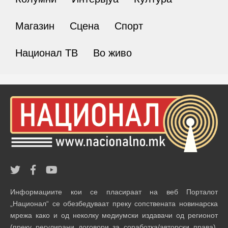
Магазин
Сцена
Спорт
Национал ТВ
Во живо
Информациите кои се пласираат на веб Порталот
„Национал“ се обезбедуваат преку сопствената новинарска
мрежа како и од неколку медиумски издавачи од регионот
(преку регулирани договори за соработка/авторски права).