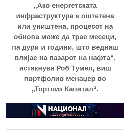
„Ако енергетската
инфраструктура е оштетена
или уништена, процесот на
обнова може да трае месеци,
па дури и години, што веднаш
влијае на пазарот на нафта“,
истакнува Роб Тумел, виш
портфолио менаџер во
„Тортоиз Капитал“.