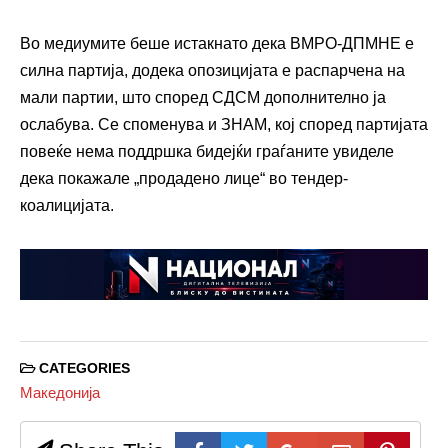
Во медиумите беше истакнато дека ВМРО-ДПМНЕ е
силна партија, додека опозицијата е распарчена на
мали партии, што според СДСМ дополнително ја
ослабува. Се споменува и ЗНАМ, кој според партијата
повеќе нема поддршка бидејќи граѓаните увиделе
дека покажале „продадено лице“ во тендер-
коалицијата.
CATEGORIES
Македонија