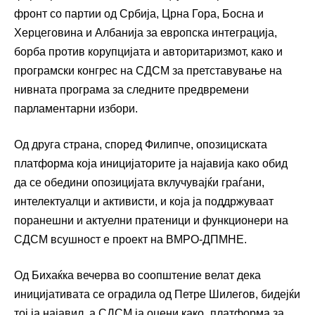
фронт со партии од Србија, Црна Гора, Босна и
Херцеговина и Албанија за европска интеграција,
борба против корупцијата и авторитаризмот, како и
програмски конгрес на СДСМ за претставување на
нивната програма за следните предвремени
парламентарни избори.
Од друга страна, според Филипче, опозициската
платформа која иницијаторите ја најавија како обид
да се обедини опозицијата вклучувајќи граѓани,
интелектуалци и активисти, и која ја поддржуваат
поранешни и актуелни пратеници и функционери на
СДСМ всушност е проект на ВМРО-ДПМНЕ.
Од Бихаќка вечерва во соопштение велат дека
иницијативата се оградила од Петре Шилегов, бидејќи
тој ја најавил, а СДСМ ја оцени како „платформа за