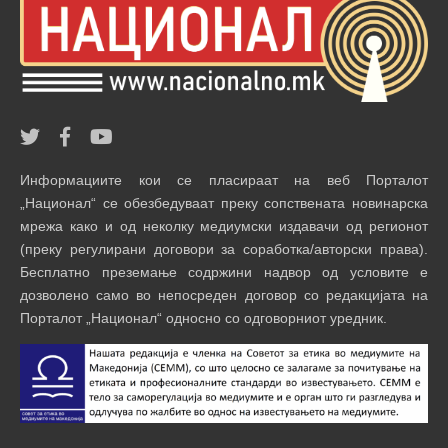
Информациите кои се пласираат на веб Порталот
„Национал“ се обезбедуваат преку сопствената новинарска
мрежа како и од неколку медиумски издавачи од регионот
(преку регулирани договори за соработка/авторски права).
Бесплатно преземање содржини надвор од условите е
дозволено само во непосреден договор со редакцијата на
Порталот „Национал“ односно со одговорниот уредник.