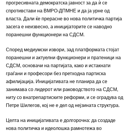
прогресивната демократска јавност за да ѝ се
спротивстави на ВМРО-ДПМНЕ и да ја урне од
власта. Дали ќе прерасне во нова политичка партија
засега е неизвесно, а иницијаторите се наводно
поранешни функционери на СДСМ.
Според медиумски извори, зад платформата стојат
поранешни и актуелни функционери и пратеници на
СДСМ, основачи на партијата, како и истакнати
граѓани и професори без претходна партиска
афилијација. Иницијативата не планира да се
занимава со лидерот или раководството на СДСМ,
ниту со внатрепартиските реформи, и се оградува од
Петре Шилегов, кој не е дел од нејзината структура.
Целта на иницијативата е долгорочна: да создаде
нова политичка и идеолошка рамнотежа во