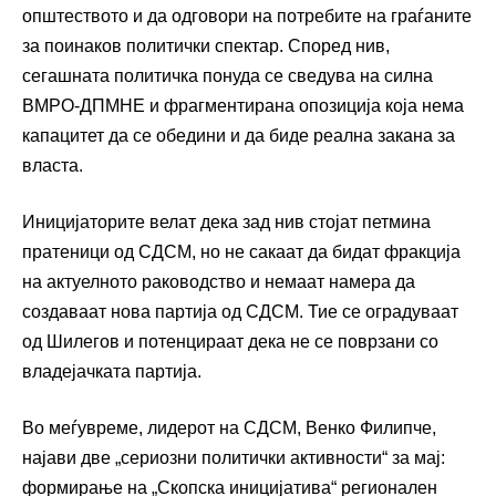
општеството и да одговори на потребите на граѓаните
за поинаков политички спектар. Според нив,
сегашната политичка понуда се сведува на силна
ВМРО-ДПМНЕ и фрагментирана опозиција која нема
капацитет да се обедини и да биде реална закана за
власта.
Иницијаторите велат дека зад нив стојат петмина
пратеници од СДСМ, но не сакаат да бидат фракција
на актуелното раководство и немаат намера да
создаваат нова партија од СДСМ. Тие се оградуваат
од Шилегов и потенцираат дека не се поврзани со
владејачката партија.
Во меѓувреме, лидерот на СДСМ, Венко Филипче,
најави две „сериозни политички активности“ за мај:
формирање на „Скопска иницијатива“ регионален