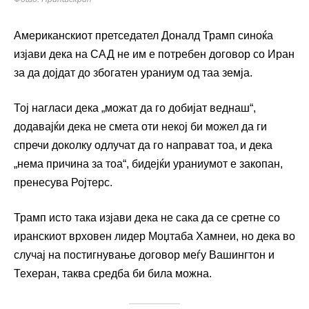
Американскиот претседател Доналд Трамп синоќа
изјави дека на САД не им е потребен договор со Иран
за да дојдат до збогатен ураниум од таа земја.
Тој нагласи дека „можат да го добијат веднаш“,
додавајќи дека не смета оти некој би можел да ги
спречи доколку одлучат да го направат тоа, и дека
„нема причина за тоа“, бидејќи ураниумот е закопан,
пренесува Ројтерс.
Трамп исто така изјави дека не сака да се сретне со
иранскиот врховен лидер Моџтаба Хамнеи, но дека во
случај на постигнување договор меѓу Вашингтон и
Техеран, таква средба би била можна.