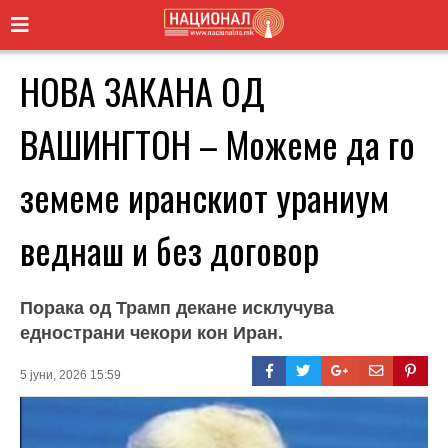
НОВА ЗАКАНА ОД
ВАШИНГТОН – Можеме да го
земеме иранскиот ураниум
веднаш и без договор
Порака од Трамп декане исклучува
еднострани чекори кон Иран.
5 јуни, 2026 15:59