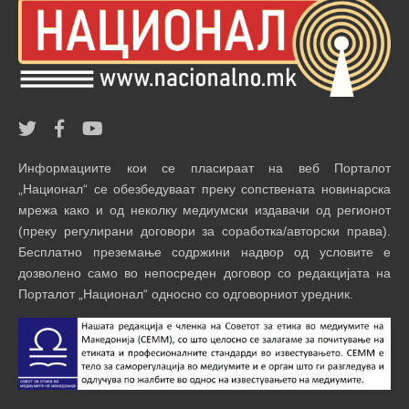
Информациите кои се пласираат на веб Порталот
„Национал“ се обезбедуваат преку сопствената новинарска
мрежа како и од неколку медиумски издавачи од регионот
(преку регулирани договори за соработка/авторски права).
Бесплатно преземање содржини надвор од условите е
дозволено само во непосреден договор со редакцијата на
Порталот „Национал“ односно со одговорниот уредник.