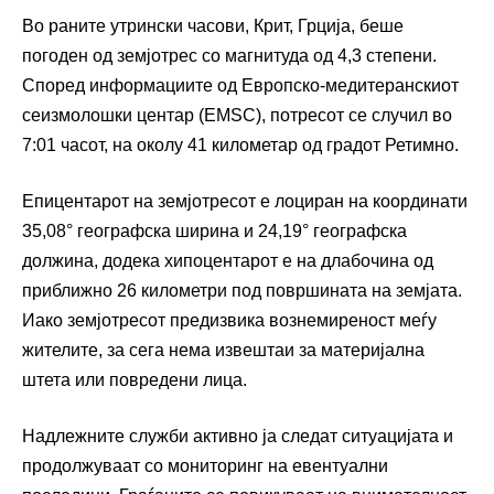
Во раните утрински часови, Крит, Грција, беше
погоден од земјотрес со магнитуда од 4,3 степени.
Според информациите од Европско-медитеранскиот
сеизмолошки центар (EMSC), потресот се случил во
7:01 часот, на околу 41 километар од градот Ретимно.
Епицентарот на земјотресот е лоциран на координати
35,08° географска ширина и 24,19° географска
должина, додека хипоцентарот е на длабочина од
приближно 26 километри под површината на земјата.
Иако земјотресот предизвика вознемиреност меѓу
жителите, за сега нема извештаи за материјална
штета или повредени лица.
Надлежните служби активно ја следат ситуацијата и
продолжуваат со мониторинг на евентуални