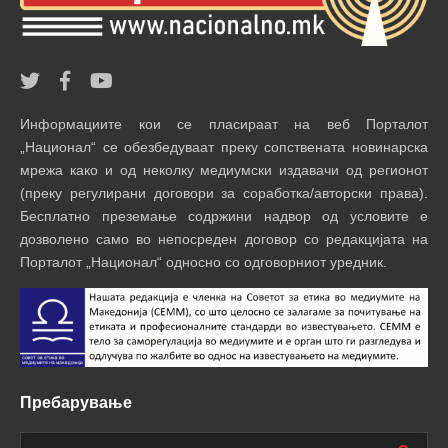
Информациите кои се пласираат на веб Порталот
„Национал“ се обезбедуваат преку сопствената новинарска
мрежа како и од неколку медиумски издавачи од регионот
(преку регулирани договори за соработка/авторски права).
Бесплатно преземање содржини надвор од условите е
дозволено само во непосреден договор со редакцијата на
Порталот „Национал“ односно со одговорниот уредник.
Пребарување