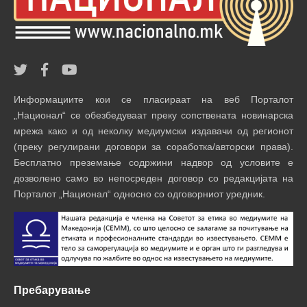
Информациите кои се пласираат на веб Порталот
„Национал“ се обезбедуваат преку сопствената новинарска
мрежа како и од неколку медиумски издавачи од регионот
(преку регулирани договори за соработка/авторски права).
Бесплатно преземање содржини надвор од условите е
дозволено само во непосреден договор со редакцијата на
Порталот „Национал“ односно со одговорниот уредник.
Пребарување