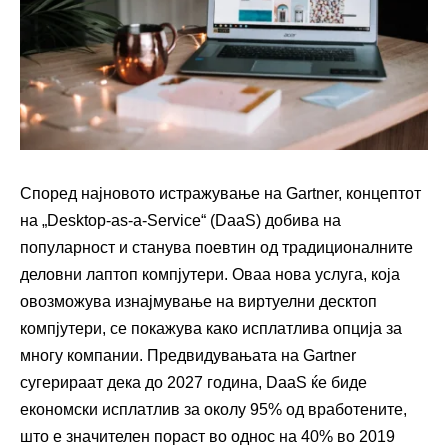
Според најновото истражување на Gartner, концептот
на „Desktop-as-a-Service“ (DaaS) добива на
популарност и станува поевтин од традиционалните
деловни лаптоп компјутери. Оваа нова услуга, која
овозможува изнајмување на виртуелни десктоп
компјутери, се покажува како исплатлива опција за
многу компании. Предвидувањата на Gartner
сугерираат дека до 2027 година, DaaS ќе биде
економски исплатлив за околу 95% од вработените,
што е значителен пораст во однос на 40% во 2019