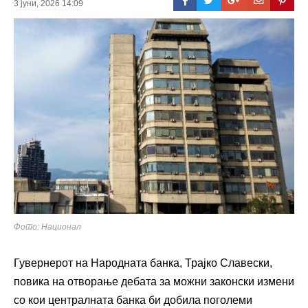
3 јуни, 2026 14:09
Фото: Национал
Гувернерот на Народната банка, Трајко Славески,
повика на отворање дебата за можни законски измени
со кои централната банка би добила поголеми