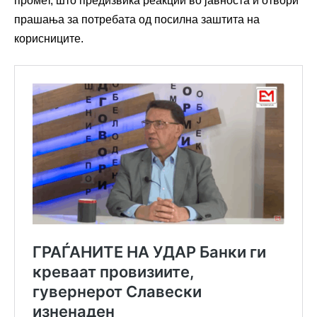
промет, што предизвика реакции во јавноста и отвори
прашања за потребата од посилна заштита на
корисниците.