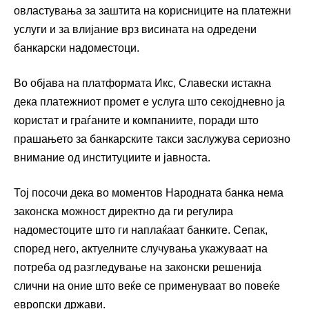
овластувања за заштита на корисниците на платежни
услуги и за влијание врз висината на одредени
банкарски надоместоци.
Во објава на платформата Икс, Славески истакна
дека платежниот промет е услуга што секојдневно ја
користат и граѓаните и компаниите, поради што
прашањето за банкарските такси заслужува сериозно
внимание од институциите и јавноста.
Тој посочи дека во моментов Народната банка нема
законска можност директно да ги регулира
надоместоците што ги наплаќаат банките. Сепак,
според него, актуелните случувања укажуваат на
потреба од разгледување на законски решенија
слични на оние што веќе се применуваат во повеќе
европски држави.