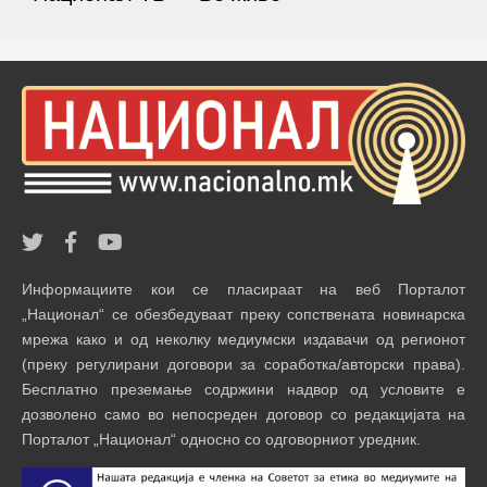
Информациите кои се пласираат на веб Порталот
„Национал“ се обезбедуваат преку сопствената новинарска
мрежа како и од неколку медиумски издавачи од регионот
(преку регулирани договори за соработка/авторски права).
Бесплатно преземање содржини надвор од условите е
дозволено само во непосреден договор со редакцијата на
Порталот „Национал“ односно со одговорниот уредник.