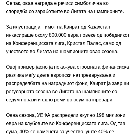
Сепак, оваа награда е речиси симболична во
споредба со заработките во Лигата на шампионите.
За илустрација, тимот на Каират од Казахстан
инкасираше околу 800.000 евра повеќе од победникот
на Конференциската лига, Кристал Палас, само од
учеството во Лигата на шампионите оваа сезона.
Овој пример јасно ја покажува огромната финансиска
разлика меѓу двете европски натпреварувања и
распределбата на наградниот фонд. Каират ја заврши
регуларната сезона во Лигата на шампионите со
седум порази и едно реми во осум натпревари.
Оваа сезона, УЕФА распредели вкупно 198 милиони
евра на клубовите во Конференциската лига. Од таа
сума, 40% се наменети за учество, уште 40% се