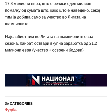
17,8 милиони евра, што е речиси еден милион
помалку од сумата што, како што е наведено, секој
тим ја добива само за учество во Лигата на
шампионите.
Најслабиот тим во Лигата на шампионите оваа
сезона, Каират, оствари вкупна заработка од 21,2
милиони евра (учество + освоени бодови).
CATEGORIES
Фудбал