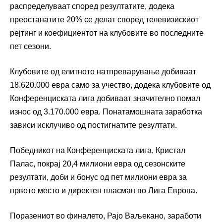
распределуваат според резултатите, додека
преостанатите 20% се делат според телевизискиот
рејтинг и коефициентот на клубовите во последните
пет сезони.
Клубовите од елитното натпреварување добиваат
18.620.000 евра само за учество, додека клубовите од
Конференциската лига добиваат значително помал
износ од 3.170.000 евра. Понатамошната заработка
зависи исклучиво од постигнатите резултати.
Победникот на Конференциската лига, Кристал
Палас, покрај 20,4 милиони евра од сезонските
резултати, доби и бонус од пет милиони евра за
првото место и директен пласман во Лига Европа.
Поразениот во финалето, Рајо Ваљекано, заработи