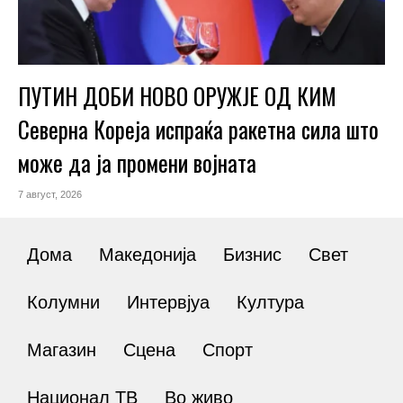
ПУТИН ДОБИ НОВО ОРУЖЈЕ ОД КИМ
Северна Кореја испраќа ракетна сила што
може да ја промени војната
7 август, 2026
Дома
Македонија
Бизнис
Свет
Колумни
Интервјуа
Култура
Магазин
Сцена
Спорт
Национал ТВ
Во живо