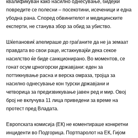
квалификуван како насилно однесување, бидејќи
повредите се полесни – посекотини, исеченици и една
убодна рана. Според обвинителот и медицинските
експерти, не станува збор за обид за убиство.
Шќепановиќ апелираше до граѓаните да не ја земаат
правдата во свои раце, истакнувајќи дека секое
насилство ќе биде санкционирано. Во моментов, се
гонат осум црногорски државјани: еден за
поттикнување расна и верска омраза, тројца за
насилно однесување кон турски државјани и
четворица за предизвикување јавен ред и мир. Овој
број не вклучува 11 лица приведени за време на
протест пред Владата.
Европската комисија (ЕК) не коментираше конкретни
инциденти во Подгорица. Портпаролот на ЕК, Гијом