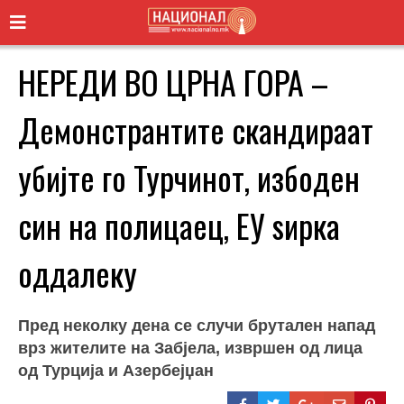
НЕРЕДИ ВО ЦРНА ГОРА –
Демонстрантите скандираат
убијте го Турчинот, избоден
син на полицаец, ЕУ ѕирка
оддалеку
Пред неколку дена се случи брутален напад
врз жителите на Забјела, извршен од лица
од Турција и Азербејџан