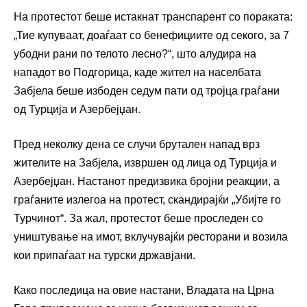
На протестот беше истакнат транспарент со пораката:
„Тие купуваат, доаѓаат со бенефициите од секого, за 7
убодни рани по телото лесно?“, што алудира на
нападот во Подгорица, каде жител на населбата
Забјела беше избоден седум пати од тројца граѓани
од Турција и Азербејџан.
Пред неколку дена се случи брутален напад врз
жителите на Забјела, извршен од лица од Турција и
Азербејџан. Настанот предизвика бројни реакции, а
граѓаните излегоа на протест, скандирајќи „Убијте го
Турчинот“. За жал, протестот беше проследен со
уништување на имот, вклучувајќи ресторани и возила
кои припаѓаат на турски државјани.
Како последица на овие настани, Владата на Црна