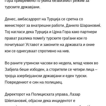
Гора привремено го укина безвизниот режим за
турските државјани.
Денес, амбасадорот на Турција се сретна со
министерот за внатрешни работи, Данило Шарановиќ.
Тој нагласи дека Турција и Црна Гора како партнери
прават разлика помеѓу турските граѓани кои го
почитуваат Уставот и законите на државата и оние
кои се однесуваат спротивно на нив.
Во раните утрински часови во недела, млад човек во
Забјела беше избоден, а сторители се четири лица –
тројца азербејџански државјани и еден турски.
Повредениот е син на полицаец.
Директорот на Полициската управа, Лазар
Шќепановиќ, објасни дека инцидентот е