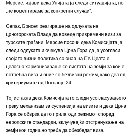
Мерсие, изјави дека Унијата ја следи ситуацијата, но
„не коментираме за конкретни случаи“.
Сепак, Брисел реагираше на одлуката на
црногорската Влада да воведе привремени визи за
турските граѓани. Мерсие посочи дека Комисијата ја
следи одлуката и очекува Црна Гора да ја усогласи
својата визни политика со онаа на ЕУ. Целта е
целосно хармонизирање со листата на земји за кои е
потребна виза и оние со безвизни режим, како дел од
критериумите од Поглавје 24.
Тој истакна дека Комисијата го следи усогласувањето
преку механизам за суспензија на визите и дека Црна
Гора се обврза да го прилагоди режимот според
европските стандарди, вклучувајќи отстранување на
земји кои годишно треба да обезбедат виза.