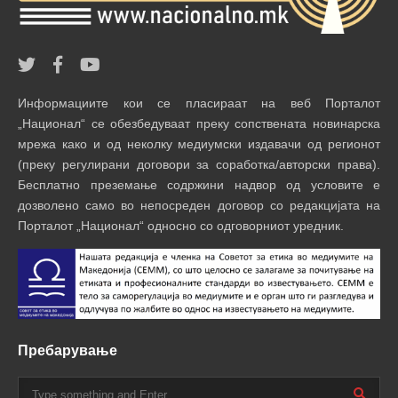
Информациите кои се пласираат на веб Порталот
„Национал“ се обезбедуваат преку сопствената новинарска
мрежа како и од неколку медиумски издавачи од регионот
(преку регулирани договори за соработка/авторски права).
Бесплатно преземање содржини надвор од условите е
дозволено само во непосреден договор со редакцијата на
Порталот „Национал“ односно со одговорниот уредник.
Пребарување