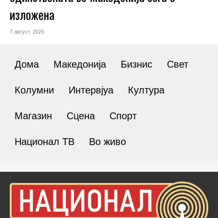
изложена
7 август, 2026
Дома
Македонија
Бизнис
Свет
Колумни
Интервјуа
Култура
Магазин
Сцена
Спорт
Национал ТВ
Во живо