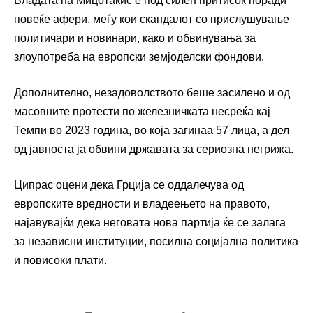
Владата на Мицотакис е под силен притисок поради
повеќе афери, меѓу кои скандалот со прислушување
политичари и новинари, како и обвинувања за
злоупотреба на европски земјоделски фондови.
Дополнително, незадоволството беше засилено и од
масовните протести по железничката несреќа кај
Темпи во 2023 година, во која загинаа 57 лица, а дел
од јавноста ја обвини државата за сериозна негрижа.
Ципрас оцени дека Грција се оддалечува од
европските вредности и владеењето на правото,
најавувајќи дека неговата нова партија ќе се залага
за независни институции, посилна социјална политика
и повисоки плати.