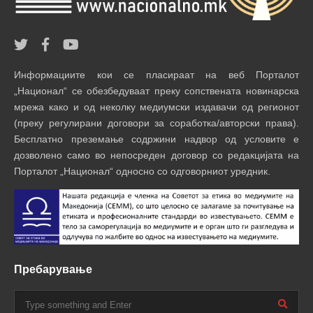
Информациите кои се пласираат на веб Порталот
„Национал“ се обезбедуваат преку сопствената новинарска
мрежа како и од неколку медиумски издавачи од регионот
(преку регулирани договори за соработка/авторски права).
Бесплатно преземање содржини надвор од условите е
дозволено само во непосреден договор со редакцијата на
Порталот „Национал“ односно со одговорниот уредник.
Пребарување