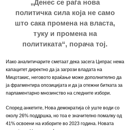
„Денес се раѓа нова
политичка сила која не само
што сака промена на власта,
туку и промена на
политиката“, порача тој.
Иако аналитичарите сметаат дека засега Ципрас нема
капацитет директно да ја загрози владата на
Мицотакис, неговото враќање може дополнително да
ја фрагментира опозицијата и да ја отежни битката за
парламентарно мнозинство на следните избори.
Според анкетите, Нова демократија сè уште води со
околу 26% поддршка, но тоа е значително помалку од
41% освоени на изборите во 2023 година. Новата