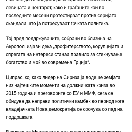
левицата и центарот, како и граѓаните кои во
последните месеци протестираат против серијата
скандали што ја потресуваат грчката политика.
Тој пред поддржувачите, собрани во близина на
Акропол, изјави дека „профитерството, корупцијата и
спрегата на интереси станаа правило за стекнување
богатство и моќ во современа Грција“.
Ципрас, кој како лидер на Сириза ја водеше земјата
низ најтешките моменти на должничката криза во
2015 година и преговорите со ЕУ и ММФ, сега се
обидува да направи политички камбек во период кога
владејачката Нова демократија се соочува со пад на
поддршката.