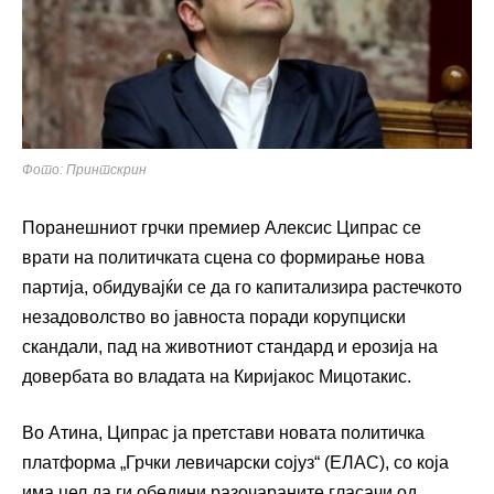
Фото: Принтскрин
Поранешниот грчки премиер Алексис Ципрас се
врати на политичката сцена со формирање нова
партија, обидувајќи се да го капитализира растечкото
незадоволство во јавноста поради корупциски
скандали, пад на животниот стандард и ерозија на
довербата во владата на Киријакос Мицотакис.
Во Атина, Ципрас ја претстави новата политичка
платформа „Грчки левичарски сојуз“ (ЕЛАС), со која
има цел да ги обедини разочараните гласачи од