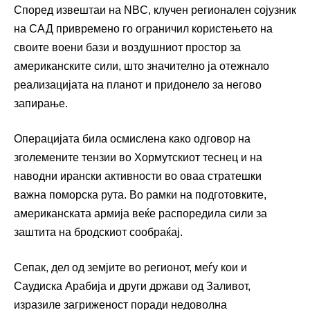
Според извештаи на NBC, клучен регионален сојузник
на САД привремено го ограничил користењето на
своите воени бази и воздушниот простор за
американските сили, што значително ја отежнало
реализацијата на планот и придонело за негово
запирање.
Операцијата била осмислена како одговор на
зголемените тензии во Хормутскиот теснец и на
наводни ирански активности во оваа стратешки
важна поморска рута. Во рамки на подготовките,
американската армија веќе распоредила сили за
заштита на бродскиот сообраќај.
Сепак, дел од земјите во регионот, меѓу кои и
Саудиска Арабија и други држави од Заливот,
изразиле загриженост поради недоволна