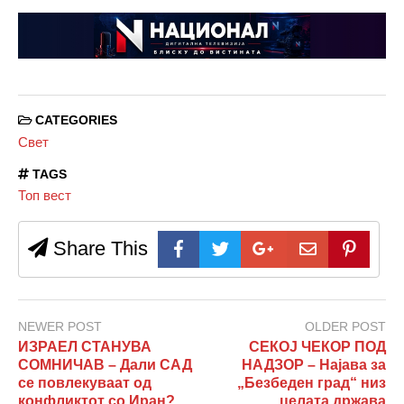
CATEGORIES
Свет
TAGS
Топ вест
Share This
NEWER POST
OLDER POST
ИЗРАЕЛ СТАНУВА
СЕКОЈ ЧЕКОР ПОД
СОМНИЧАВ – Дали САД
НАДЗОР – Најава за
се повлекуваат од
„Безбеден град“ низ
конфликтот со Иран?
целата држава