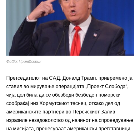
Фото: Принтскрин
Претседателот на САД, Доналд Трамп, привремено ја
ставил во мирување операцијата „Проект Слобода“,
чија цел била да се обезбеди безбеден поморски
сообраќај низ Хормутскиот теснец, откако дел од
американските партнери во Персискиот Залив
изразиле незадоволство од начинот на спроведување
на мисијата, пренесуваат американски претставници.