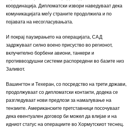
координација. Дипломатски извори наведуваат дека
комуникацијата меѓу страните продолжила и по
појавата на несогласувањата.
И покрај паузирањето на операцијата, САД
задржуваат силно воено присуство во регионот,
вклучително борбени авиони, танкери и
противвоздушни системи распоредени во базите низ
Заливот.
Вашингтон и Техеран, со посредство на трети држави,
продолжуваат со дипломатски контакти, додека се
разгледуваат нови предлози за намалување на
тензиите. Американските претставници посочуваат
дека евентуален договор би можел да влијае и на
идниот статус на операциите во Хормутскиот теснец.