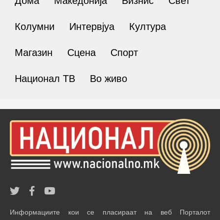
Дома
Македонија
Бизнис
Свет
Колумни
Интервјуа
Култура
Магазин
Сцена
Спорт
Национал ТВ
Во живо
Информациите кои се пласираат на веб Порталот