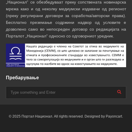
„Национал“ се обезбедуваат преку сопствената новинарска
мрежа како и од неколку медиумски издавачи од регионот
(преку регулирани договори за соработка/авторски права).
Бесплатно преземање содржини надвор од условите е
дозволено само во непосреден договор со редакцијата на
Порталот „Национал“ односно со одговорниот уредник.
Пребарување
© 2025 Портал Национал. All rights reserved. Designed by Payoncart.