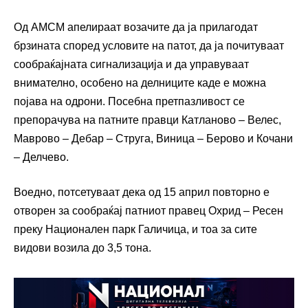
Од АМСМ апелираат возачите да ја прилагодат
брзината според условите на патот, да ја почитуваат
сообраќајната сигнализација и да управуваат
внимателно, особено на делниците каде е можна
појава на одрони. Посебна претпазливост се
препорачува на патните правци Катланово – Велес,
Маврово – Дебар – Струга, Виница – Берово и Кочани
– Делчево.
Воедно, потсетуваат дека од 15 април повторно е
отворен за сообраќај патниот правец Охрид – Ресен
преку
Национален парк Галичица
, и тоа за сите
видови возила до 3,5 тона.