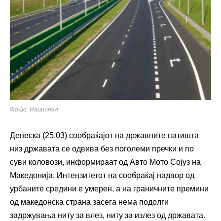
Фото: Национал
Денеска (25.03) сообраќајот на државните патишта
низ државата се одвива без поголеми пречки и по
суви коловози, информираат од
Авто Мото Сојуз на
Македонија
. Интензитетот на сообраќај надвор од
урбаните средини е умерен, а на граничните премини
од македонска страна засега нема подолги
задржувања ниту за влез, ниту за излез од државата.