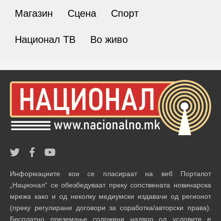
Магазин
Сцена
Спорт
Национал ТВ
Во живо
Информациите кои се пласираат на веб Порталот
„Национал“ се обезбедуваат преку сопствената новинарска
мрежа како и од неколку медиумски издавачи од регионот
(преку регулирани договори за соработка/авторски права).
Бесплатно преземање содржини надвор од условите е