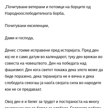
„Почитувани ветерани и потомци на борците од
Народноослободителната борба,
Почитувани екселенции,
Дами и господа,
Денес стоиме исправени пред историјата. Пред ден
кој не е само датум во календарот, туку ден врежан во
совеста на човештвото. Ден на победата над
фашизмот. Ден кога светот покажа дека злото може да
биде поразено, дека тиранијата не е вечна и дека
слободата секогаш ја наоѓа својата сила во народите
кои не се предаваат.
Овој ден е и белег за трудот и постојаноста на многу