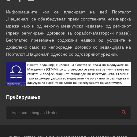
Информациите кои се пласираат на веб Порталот
„Национал“ се обезбедуваат преку сопствената новинарска
мрежа како и од неколку медиумски издавачи од регионот
(преку регулирани договори за соработка/авторски права).
Бесплатно преземање содржини надвор од условите е
дозволено само во непосреден договор со редакцијата на
Порталот „Национал“ односно со одговорниот уредник.
Пребарување