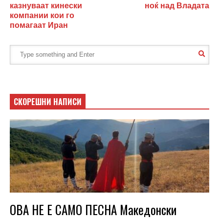
казнуваат кинески
ноќ над Владата
компании кои го
помагаат Иран
СКОРЕШНИ НАПИСИ
ОВА НЕ Е САМО ПЕСНА Македонски