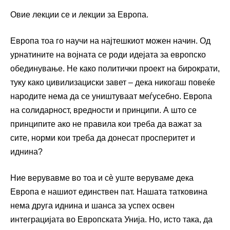
Овие лекции се и лекции за Европа.
Европа тоа го научи на најтешкиот можен начин. Од
урнатините на војната се роди идејата за европско
обединување. Не како политички проект на бирократи,
туку како цивилизациски завет – дека никогаш повеќе
народите нема да се уништуваат меѓусебно. Европа
на солидарност, вредности и принципи. А што се
принципите ако не правила кои треба да важат за
сите, норми кои треба да донесат просперитет и
иднина?
Ние верувавме во тоа и сè уште веруваме дека
Европа е нашиот единствен пат. Нашата татковина
нема друга иднина и шанса за успех освен
интеграцијата во Европската Унија. Но, исто така, да