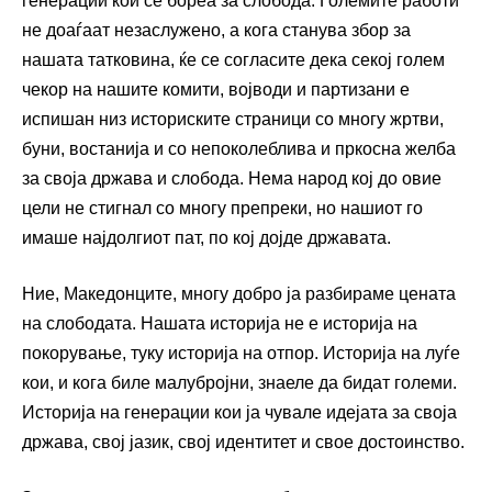
генерации кои се бореа за слобода. Големите работи
не доаѓаат незаслужено, а кога станува збор за
нашата татковина, ќе се согласите дека секој голем
чекор на нашите комити, војводи и партизани е
испишан низ историските страници со многу жртви,
буни, востанија и со непоколеблива и пркосна желба
за своја држава и слобода. Нема народ кој до овие
цели не стигнал со многу препреки, но нашиот го
имаше најдолгиот пат, по кој дојде државата.
Ние, Македонците, многу добро ја разбираме цената
на слободата. Нашата историја не е историја на
покорување, туку историја на отпор. Историја на луѓе
кои, и кога биле малубројни, знаеле да бидат големи.
Историја на генерации кои ја чувале идејата за своја
држава, свој јазик, свој идентитет и свое достоинство.