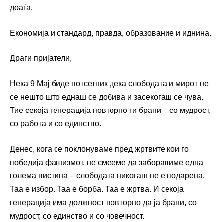
доаѓа.
Економија и стандард, правда, образование и иднина.
Драги пријатели,
Нека 9 Мај биде потсетник дека слободата и мирот не
се нешто што еднаш се добива и засекогаш се чува.
Тие секоја генерација повторно ги брани – со мудрост,
со работа и со единство.
Денес, кога се поклонуваме пред жртвите кои го
победија фашизмот, не смееме да заборавиме една
голема вистина – слободата никогаш не е подарена.
Таа е избор. Таа е борба. Таа е жртва. И секоја
генерација има должност повторно да ја брани, со
мудрост, со единство и со човечност.