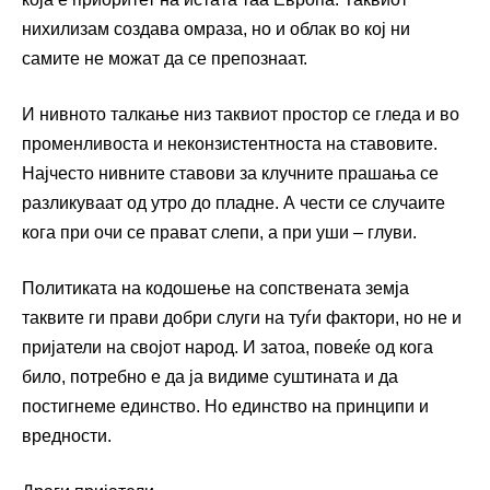
нихилизам создава омраза, но и облак во кој ни
самите не можат да се препознаат.
И нивното талкање низ таквиот простор се гледа и во
променливоста и неконзистентноста на ставовите.
Најчесто нивните ставови за клучните прашања се
разликуваат од утро до пладне. А чести се случаите
кога при очи се прават слепи, а при уши – глуви.
Политиката на кодошење на сопствената земја
таквите ги прави добри слуги на туѓи фактори, но не и
пријатели на својот народ. И затоа, повеќе од кога
било, потребно е да ја видиме суштината и да
постигнеме единство. Но единство на принципи и
вредности.