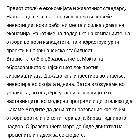
Првиот столб е економијата и животниот стандард.
Нашата цел е јасна – повисоки плати, повеќе
инвестиции, нови работни места и силна домашна
економија. Работиме на поддршка на компаниите, на
отворање нови капацитети, на инфраструктурни
проекти и на финансиска стабилност.
Вториот столб е образованието. Моќта на
образованието е најсилниот лек против
сиромаштијата. Држава која инвестира во знаење,
инвестира во својата иднина. Затоа вложуваме во
училишта, во подобри услови за учениците и
наставниците, во модерни програми и дигитализација.
Сакаме младите да добијат образование кое ќе им
отвора врати, а не ќе ги тера да ја бараат иднината
надвор. Образованието мора да биде двигател на
промените и надеж за секое дете.