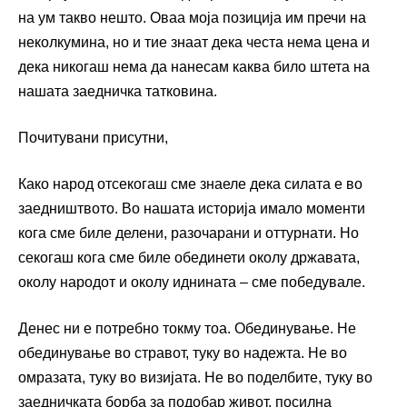
на ум такво нешто. Оваа моја позиција им пречи на
неколкумина, но и тие знаат дека честа нема цена и
дека никогаш нема да нанесам каква било штета на
нашата заедничка татковина.
Почитувани присутни,
Како народ отсекогаш сме знаеле дека силата е во
заедништвото. Во нашата историја имало моменти
кога сме биле делени, разочарани и оттурнати. Но
секогаш кога сме биле обединети околу државата,
околу народот и околу иднината – сме победувале.
Денес ни е потребно токму тоа. Обединување. Не
обединување во стравот, туку во надежта. Не во
омразата, туку во визијата. Не во поделбите, туку во
заедничката борба за подобар живот, посилна