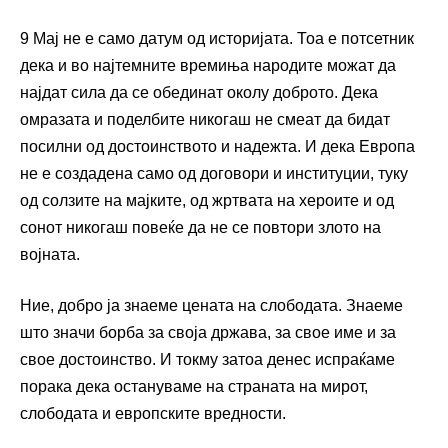
9 Мај не е само датум од историјата. Тоа е потсетник
дека и во најтемните времиња народите можат да
најдат сила да се обединат околу доброто. Дека
омразата и поделбите никогаш не смеат да бидат
посилни од достоинството и надежта. И дека Европа
не е создадена само од договори и институции, туку
од солзите на мајките, од жртвата на хероите и од
сонот никогаш повеќе да не се повтори злото на
војната.
Ние, добро ја знаеме цената на слободата. Знаеме
што значи борба за своја држава, за свое име и за
свое достоинство. И токму затоа денес испраќаме
порака дека остануваме на страната на мирот,
слободата и европските вредности.