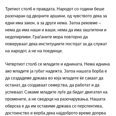
Третиот столб е правдата. Народот со години беше
разочаран од двојните аршини, од чувството дека за
едни има закон, а за други нема. Затоа рековме –
нема да има наши и ваши, нема да има заштитени и
недопирливи. Граѓаните мора повторно да
поверуваат дека институциите постојат за да служат
на народот, а не на поединци.
Четвртиот столб се младите и иднината. Нема иднина
ако младите ја губат надежта. Затоа нашата борба е
да создадеме држава во која младите ќе сакаат да
останат, да создаваат семејства, да работат и да
успеваат. Сакаме младите луѓе да бидат двигател на
промените, а не сведоци на разочарувања. Нашата
обврска е да им оставиме држава со перспектива,
достоинство и верба дека најдоброто време допрва