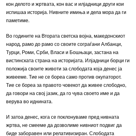
кон делото и жртвата, кон вас и илјадници други кои
испишаа историја. Нивните имиња и дела мора да ги
паметиме.
Во годините на Втората светска војна, македонскиот
народ, рамо до рамо со своите сограѓани Албанци,
Турци, Роми, Срби, Власи и Бошњаци, застана на
вистинската страна на историјата. Илјадници борци ги
положија своите животи за слободата која денес ја
живееме. Тие не се бореа само против окупаторот.
Тие се бореа за правото човекот да живее слободно,
да говори на свој јазик, да го чува своето име и да
верува во иднината.
И затоа денес, кога се поклонуваме пред нивната
жртва, не смееме да дозволиме нивниот подвиг да
биде заборавен или релативизиран. Слободата