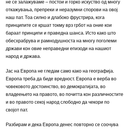
не се залажуваме – постои и горко искуство од многу
откажувања, препреки и неразумни спорови на овој
наш пат. Тоа силно и длабоко фрустрира, кога
принципите се кршат токму врз грбот на оние кои
бараат принципи и праведна шанса. Исто како што
обесхрабрува и рамнодушноста на многу поголеми
држави кон овие неправедни епизоди на нашиот
народ и држава.
Јас на Европа не гледам само како на географија.
Европа треба да биде вредност. Европа е верба во
човековото достоинство, во демократијата, во
владеењето на правото, во почитта кон различностите
и во правото секој народ слободно да чекори по
својот пат.
Разбирам и дека Европа денес повторно се соочува