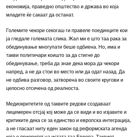
економија, праведно општество и држава во која
младите ќе сакаат да останат.
Големите чекори секогаш ги правеле поединците кои
ја гледале големата слика. Жал ми е што таа рака за
обединување многупати беше одбиена. Но, има и
такви политичари коишто за да стигне до
обединување, треба да знае дека мора да чекори
напред, а не да стои во место или да одат назад. Да
не одбива разговор, затворена во своите кругови и
целосно отсечена од реалноста.
Медиокритетите од таквите редови создаваат
лицемерен отсјај кој може да се види и во изјавите и
критиките дека се за единство и европска интеграција,
а не гласаат ниту еден закон од реформската агенда
која е приоритет на истата таа Европа. Таквиот