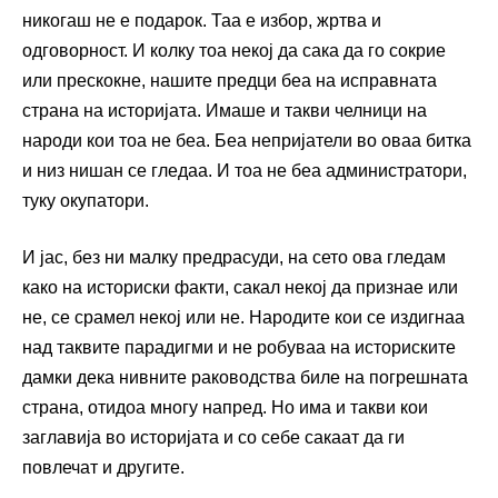
никогаш не е подарок. Таа е избор, жртва и
одговорност. И колку тоа некој да сака да го сокрие
или прескокне, нашите предци беа на исправната
страна на историјата. Имаше и такви челници на
народи кои тоа не беа. Беа непријатели во оваа битка
и низ нишан се гледаа. И тоа не беа администратори,
туку окупатори.
И јас, без ни малку предрасуди, на сето ова гледам
како на историски факти, сакал некој да признае или
не, се срамел некој или не. Народите кои се издигнаа
над таквите парадигми и не робуваа на историските
дамки дека нивните раководства биле на погрешната
страна, отидоа многу напред. Но има и такви кои
заглавија во историјата и со себе сакаат да ги
повлечат и другите.