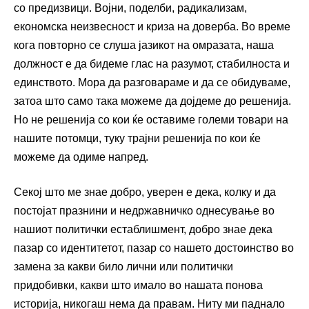
со предизвици. Војни, поделби, радикализам,
економска неизвесност и криза на доверба. Во време
кога повторно се слуша јазикот на омразата, наша
должност е да бидеме глас на разумот, стабилноста и
единството. Мора да разговараме и да се обидуваме,
затоа што само така можеме да дојдеме до решенија.
Но не решенија со кои ќе оставиме големи товари на
нашите потомци, туку трајни решенија по кои ќе
можеме да одиме напред.
Секој што ме знае добро, уверен е дека, колку и да
постојат празнини и недржавничко однесување во
нашиот политички естаблишмент, добро знае дека
пазар со идентитетот, пазар со нашето достоинство во
замена за какви било лични или политички
придобивки, какви што имало во нашата понова
историја, никогаш нема да правам. Ниту ми паднало