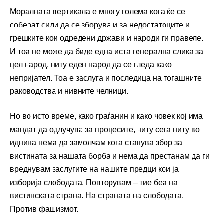
Моралната вертикала е многу голема кога ќе се
соберат сили да се зборува и за недостатоците и
грешките кои одредени држави и народи ги правеле.
И тоа не може да биде една иста генерална слика за
цел народ, ниту еден народ да се гледа како
непријател. Тоа е заслуга и последица на тогашните
раководства и нивните челници.
Но во исто време, како граѓанин и како човек кој има
мандат да одлучува за процесите, ниту сега ниту во
иднина нема да замолчам кога станува збор за
вистината за нашата борба и нема да престанам да ги
вреднувам заслугите на нашите предци кои ја
изборија слободата. Повторувам – тие беа на
вистинската страна. На страната на слободата.
Против фашизмот.