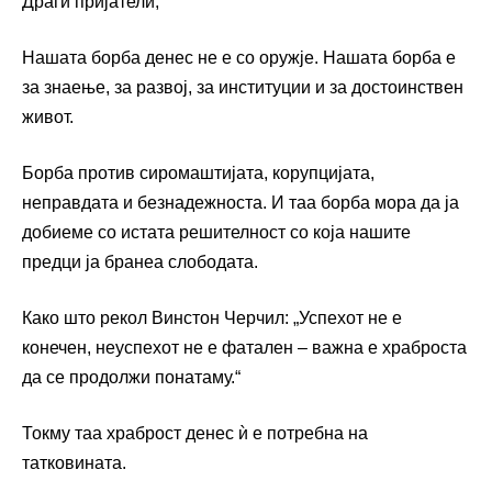
Драги пријатели,
Нашата борба денес не е со оружје. Нашата борба е
за знаење, за развој, за институции и за достоинствен
живот.
Борба против сиромаштијата, корупцијата,
неправдата и безнадежноста. И таа борба мора да ја
добиеме со истата решителност со која нашите
предци ја бранеа слободата.
Како што рекол Винстон Черчил: „Успехот не е
конечен, неуспехот не е фатален – важна е храброста
да се продолжи понатаму.“
Токму таа храброст денес ѝ е потребна на
татковината.