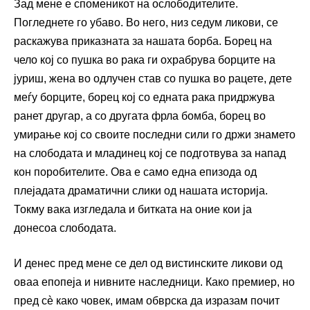
Зад мене е споменикот на ослободителите.
Погледнете го убаво. Во него, низ седум ликови, се
раскажува приказната за нашата борба. Борец на
чело кој со пушка во рака ги охрабрува борците на
јуриш, жена во одлучен став со пушка во рацете, дете
меѓу борците, борец кој со едната рака придржува
ранет другар, а со другата фрла бомба, борец во
умирање кој со своите последни сили го држи знамето
на слободата и младинец кој се подготвува за напад
кон поробителите. Ова е само една епизода од
плејадата драматични слики од нашата историја.
Токму вака изгледала и битката на оние кои ја
донесоа слободата.
И денес пред мене се дел од вистинските ликови од
оваа епопеја и нивните наследници. Како премиер, но
пред сè како човек, имам обврска да изразам почит