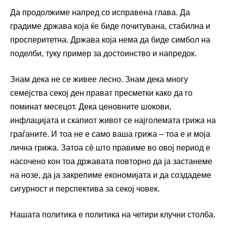
Да продолжиме напред со исправена глава. Да
градиме држава која ќе биде почитувана, стабилна и
просперитетна. Држава која нема да биде симбол на
поделби, туку пример за достоинство и напредок.
Знам дека не се живее лесно. Знам дека многу
семејства секој ден прават пресметки како да го
поминат месецот. Дека ценовните шокови,
инфлацијата и скапиот живот се најголемата грижа на
граѓаните. И тоа не е само ваша грижа – тоа е и моја
лична грижа. Затоа сè што правиме во овој период е
насочено кон тоа државата повторно да ја застанеме
на нозе, да ја закрепиме економијата и да создадеме
сигурност и перспектива за секој човек.
Нашата политика е политика на четири клучни столба.