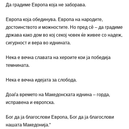
Да градиме Европа која не заборава.
Европа која обединува. Европа на народите,
достоинството и можностите. Но пред сè – да градиме
држава како дом во кој секој човек ќе живее со надеж,
сигурност и вера во иднината.
Нека е вечна славата на хероите кои ја победија
темнината.
Нека е вечна идејата за слобода.
Доаѓа времето на Македонската иднина – горда,
исправена и европска.
Бог да ја благослови Европа, Бог да ја благослови
нашата Македонија.“