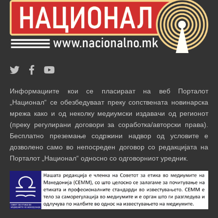
Информациите кои се пласираат на веб Порталот
„Национал“ се обезбедуваат преку сопствената новинарска
мрежа како и од неколку медиумски издавачи од регионот
(преку регулирани договори за соработка/авторски права).
Бесплатно преземање содржини надвор од условите е
дозволено само во непосреден договор со редакцијата на
Порталот „Национал“ односно со одговорниот уредник.