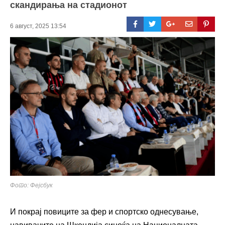
скандирања на стадионот
6 август, 2025 13:54
Фото: Фејсбук
И покрај повиците за фер и спортско однесување,