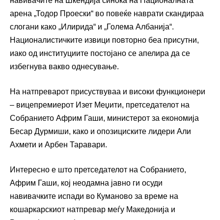
навивачите на Шкендија синоќа на Националната
арена „Тодор Проески“ во повеќе наврати скандираа
слогани како „Илирида“ и „Голема Албанија“.
Националистичките извици повторно беа присутни,
иако од институциите постојано се апелира да се
избегнува вакво однесување.
На натпреварот присуствуваа и високи функционери
– вицепремиерот Изет Меџити, претседателот на
Собранието Африм Гаши, министерот за економија
Бесар Дурмиши, како и опозициските лидери Али
Ахмети и Арбен Таравари.
Интересно е што претседателот на Собранието,
Африм Гаши, кој неодамна јавно ги осуди
навивачките испади во Куманово за време на
кошаркарскиот натпревар меѓу Македонија и