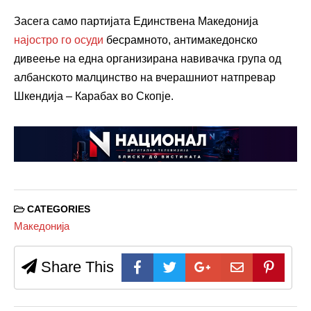
Засега само партијата Единствена Македонија
најостро го осуди
бесрамното, антимакедонско
дивеење на една организирана навивачка група од
албанското малцинство на вчерашниот натпревар
Шкендија – Карабах во Скопје.
CATEGORIES
Македонија
Share This