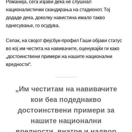
Романија, сега изјави дека не слушнал
националистички скандирања на стадионот. Тој
додаде дека, доколку навистина имало такво
однесување, го осудува.
Сепак, на својот фејсбук-профил Гаши објави статус
во кој им честита на навивачите, оценувајќи ги како
„достоинствени примери на нашите национални
вредности“.
„Им честитам на навивачите
кои беа подеднакво
достоинствени примери за
нашите национални
вредности, внатре и надвор