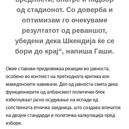
од стадионот. Со доверба и
оптимизам го очекуваме
резултатот од реваншот,
убедени дека Шкендија ќе се
бори до крај“, напиша Гаши.
Овие ставови предизвикаа реакции во јавноста,
особено во контекст на претходната критика кон
македонските навивачи. Дел од јавноста смета дека
функционерите од албанскиот политички блок
избегнуваат јасно осудување на испади од
сопствената етничка заедница, што создава впечаток
на двојни стандарди и политичка калкулација пред
избори.