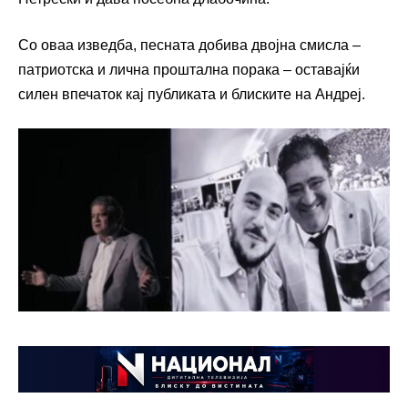
Со оваа изведба, песната добива двојна смисла –
патриотска и лична проштална порака – оставајќи
силен впечаток кај публиката и блиските на Андреј.