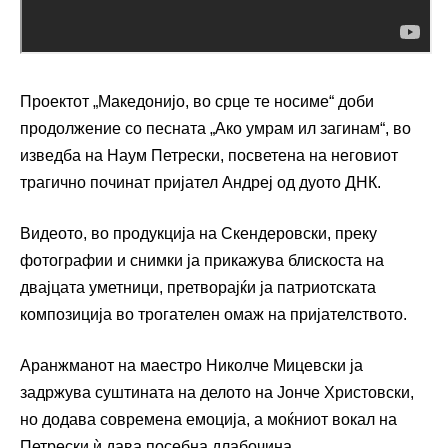
Проектот „Македонијо, во срце те носиме“ доби
продолжение со песната „Ако умрам ил загинам“, во
изведба на Наум Петрески, посветена на неговиот
трагично починат пријател Андреј од дуото ДНК.
Видеото, во продукција на Скендеровски, преку
фотографии и снимки ја прикажува блискоста на
двајцата уметници, претворајќи ја патриотската
композиција во трогателен омаж на пријателството.
Аранжманот на маестро Николче Мицевски ја
задржува суштината на делото на Јонче Христовски,
но додава современа емоција, а моќниот вокал на
Петрески ѝ дава посебна длабочина.