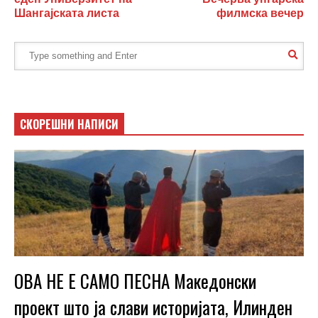
Шангајската листа
филмска вечер
СКОРЕШНИ НАПИСИ
ОВА НЕ Е САМО ПЕСНА Македонски
проект што ја слави историјата, Илинден