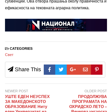
субвенции. Ова отвора прашања околу правичноста и
ефикасноста на тековната аграрна политика.
CATEGORIES
Свет
Share This
NEWER POST
OLDER POST
УШТЕ ЕДЕН НЕУСПЕХ
ПРОДОЛЖУВА
ЗА МАКЕДОНСКОТО
ПРОГРАМАТА НА
ОБРАЗОВАНИЕ Ниту
ОХРИДСКО ЛЕТО –
еден Универзитет на
Вечерва унгарска