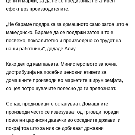
цени и маржи, за да не се предизвика негативен
ефект врз производителите.
„Не бараме поддршка за домашното само затоа што е
македонско. Бараме да се поддржи затоа што е
посвежо, поквалитетно и произведено со трудот на
наши работници“, додаде Алиу.
Како дел од кампањата, Министерството започна
дистрибуција на посебни ценовни етикети за
домашните производи во маркетите ширум земјата,
со цел потрошувачите полесно да ги препознаат.
Сепак, предизвиците остануваат. Домашните
производи често се извезуваат од трговци поради
поволни царински давачки во соседните држави, и
покрај тоа што за нив се добиваат државни