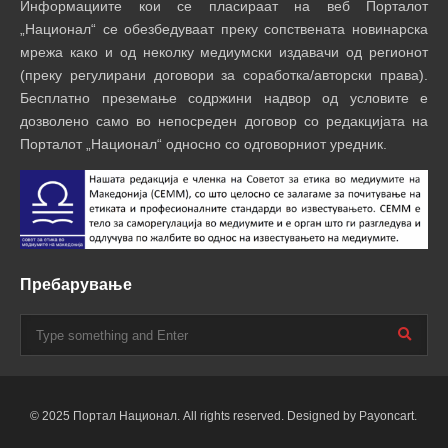
Информациите кои се пласираат на веб Порталот
„Национал“ се обезбедуваат преку сопствената новинарска
мрежа како и од неколку медиумски издавачи од регионот
(преку регулирани договори за соработка/авторски права).
Бесплатно преземање содржини надвор од условите е
дозволено само во непосреден договор со редакцијата на
Порталот „Национал“ односно со одговорниот уредник.
Пребарување
© 2025 Портал Национал. All rights reserved. Designed by Payoncart.