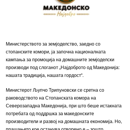
Министерството за земјоделство, заедно со
стопанските комори, ја започна националната
кампања за промоција на домашните земјоделски
производи под слоганот „Најдоброто од Македонија:
нашата традиција, нашата гордост“.
Министерот Љупчо Трипуновски се сретна со
раководството на Стопанската комора на
Северозападна Македонија, при што беше истакната
потребата од поддршка за македонските
производители и развој на домашната економија. Но,
прашањето кое останува отворено е – зошто