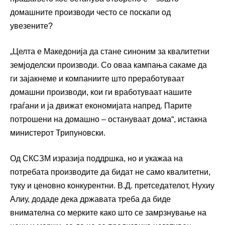
домашните производи често се поскапи од
увезените?
„Целта е Македонија да стане синоним за квалитетни
земјоделски производи. Со оваа кампања сакаме да
ги зајакнеме и компаниите што преработуваат
домашни производи, кои ги вработуваат нашите
граѓани и ја движат економијата напред. Парите
потрошени на домашно – остануваат дома“, истакна
министерот Трипуновски.
Од СКСЗМ изразија поддршка, но и укажаа на
потребата производите да бидат не само квалитетни,
туку и ценовно конкурентни. В.Д. претседателот, Нухиу
Алиу, додаде дека државата треба да биде
внимателна со мерките како што се замрзнување на