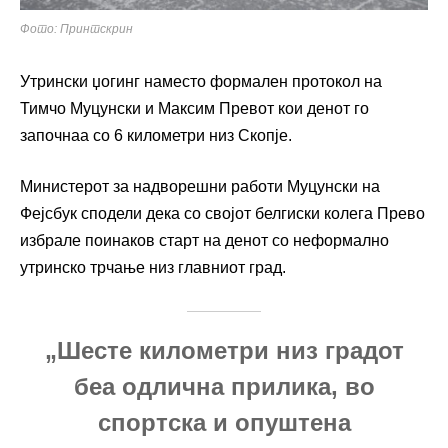
Фото: Принтскрин
Утрински џогинг наместо формален протокол на
Тимчо Муцунски
и Максим Превот кои денот го
започнаа со 6 километри низ Скопје.
Министерот за надворешни работи Муцунски на
Фејсбук сподели дека со својот белгиски колега Прево
избрале поинаков старт на денот со неформално
утринско трчање низ главниот град.
„Шесте километри низ градот
беа одлична прилика, во
спортска и опуштена