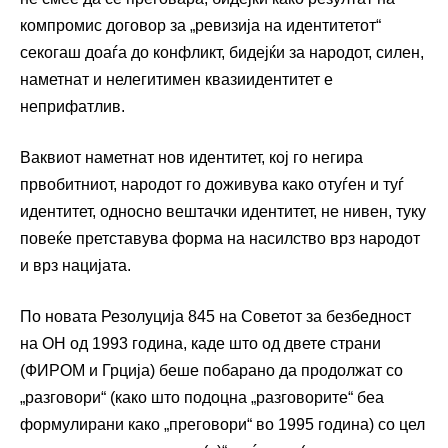
компромис договор за „ревизија на идентитетот“
секогаш доаѓа до конфликт, бидејќи за народот, силен,
наметнат и нелегитимен квазиидентитет е
неприфатлив.
Ваквиот наметнат нов идентитет, кој го негира
првобитниот, народот го доживува како отуѓен и туѓ
идентитет, односно вештачки идентитет, не нивен, туку
повеќе претставува форма на насилство врз народот
и врз нацијата.
По новата Резолуција 845 на Советот за безбедност
на ОН од 1993 година, каде што од двете страни
(ФИРОМ и Грција) беше побарано да продолжат со
„разговори“ (како што подоцна „разговорите“ беа
формулирани како „преговори“ во 1995 година) со цел