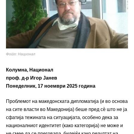
Фото: Национал
Колумна, Национал
проф. д-р Игор Јанев
Понеделник, 17 ноември 2025 година
Проблемот на македонската дипломатија (и во основа
на сите власти во Македонија) беше пред сѐ што не ја
сфатија тежината на ситуацијата, особено дека за
националниот идентитет (како категорија) не може и
не смее да се преговара, бидејќи како резултат на