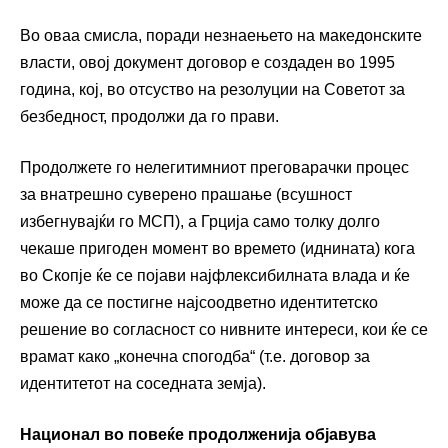
Во оваа смисла, поради незнаењето на македонските
власти, овој документ договор е создаден во 1995
година, кој, во отсуство на резолуции на Советот за
безбедност, продолжи да го прави.
Продолжете го нелегитимниот преговарачки процес
за внатрешно суверено прашање (всушност
избегнувајќи го МСП), а Грција само толку долго
чекаше пригоден момент во времето (иднината) кога
во Скопје ќе се појави најфлексибилната влада и ќе
може да се постигне најсоодветно идентитетско
решение во согласност со нивните интереси, кои ќе се
врамат како „конечна спогодба“ (т.е. договор за
идентитетот на соседната земја).
Национал во повеќе продолженија објавува