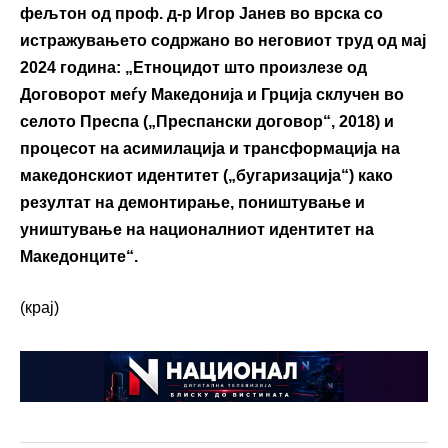
фељтон од проф. д-р Игор Јанев во врска со
истражувањето содржано во неговиот труд од мај
2024 година: „Етноцидот што произлезе од
Договорот меѓу Македонија и Грција склучен во
селото Преспа („Преспански договор“, 2018) и
процесот на асимилација и трансформација на
македонскиот идентитет („бугаризација“) како
резултат на демонтирање, поништување и
уништување на националниот идентитет на
Македонците“.
(крај)