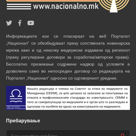
Информациите кои се пласираат на веб Порталот
„Национал“ се обезбедуваат преку сопствената новинарска
мрежа како и од неколку медиумски издавачи од регионот
(преку регулирани договори за соработка/авторски права).
Бесплатно преземање содржини надвор од условите е
дозволено само во непосреден договор со редакцијата на
Порталот „Национал“ односно со одговорниот уредник.
Пребарување