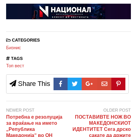
CATEGORIES
Бизнис
TAGS
Топ вест
Share This
NEWER POST
OLDER POST
Потребна е резолуција
ПОСТАВИВТЕ НОЖ ВО
за враќање на името
МАКЕДОНСКИОТ
„Република
ИДЕНТИТЕТ Сега дрско
Македонија“ во ОН
сакате да држите