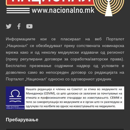
Информациите кои се пласираат на веб Порталот
„Национал“ се обезбедуваат преку сопствената новинарска
мрежа како и од неколку медиумски издавачи од регионот
(преку регулирани договори за соработка/авторски права).
Бесплатно преземање содржини надвор од условите е
дозволено само во непосреден договор со редакцијата на
Порталот „Национал“ односно со одговорниот уредник.
Пребарување