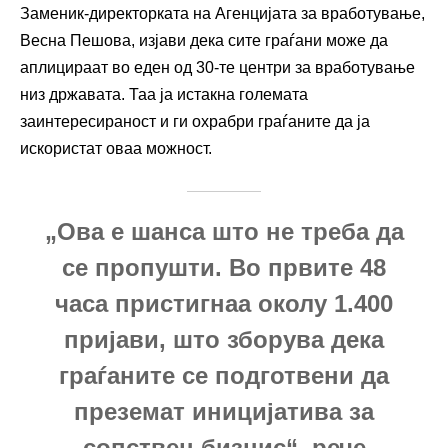
Заменик-директорката на Агенцијата за вработување,
Весна Пешова, изјави дека сите граѓани може да
аплицираат во еден од 30-те центри за вработување
низ државата. Таа ја истакна големата
заинтересираност и ги охрабри граѓаните да ја
искористат оваа можност.
„Ова е шанса што не треба да
се пропушти. Во првите 48
часа пристигнаа околу 1.400
пријави, што зборува дека
граѓаните се подготвени да
преземат иницијатива за
сопствен бизнис“, рече