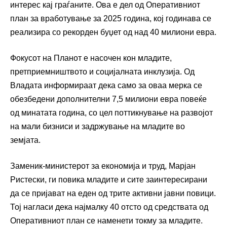
интерес кај граѓаните. Ова е дел од Оперативниот
план за вработување за 2025 година, кој годинава се
реализира со рекорден буџет од над 40 милиони евра.
Фокусот на Планот е насочен кон младите,
претприемништвото и социјалната инклузија. Од
Владата информираат дека само за оваа мерка се
обезбедени дополнителни 7,5 милиони евра повеќе
од минатата година, со цел поттикнување на развојот
на мали бизниси и задржување на младите во
земјата.
Заменик-министерот за економија и труд, Марјан
Ристески, ги повика младите и сите заинтересирани
да се пријават на еден од трите активни јавни повици.
Тој нагласи дека најмалку 40 отсто од средствата од
Оперативниот план се наменети токму за младите.