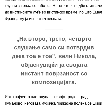
клучни за оваа соработка. Неговите изведби стигнале
до вистинските луѓе во вистинско време, по што Емел
Франца му ја испратил песната.
„На второ, трето, четврто
слушање само си потврдив
дека тоа е тоа”, вели Никола,
објаснувајќи ја својата
инстант поврзаност со
композицијата.
Иако најчесто настапува во својот роден град
Куманово, неговата музичка приказна полека се шири