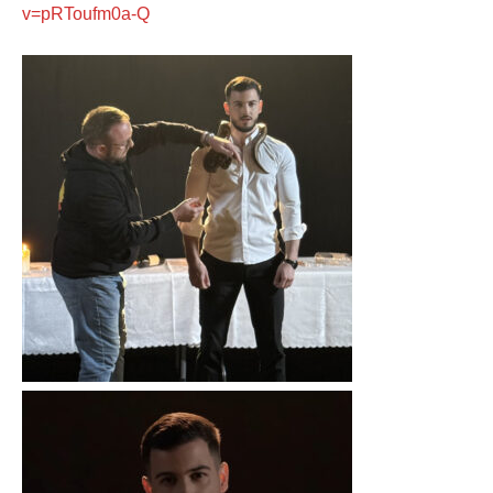
v=pRToufm0a-Q