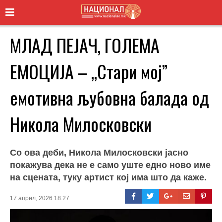
МЛАД ПЕЈАЧ, ГОЛЕМА
ЕМОЦИЈА – „Стари мој”
емотивна љубовна балада од
Никола Милосковски
Со ова деби, Никола Милосковски јасно
покажува дека не е само уште едно ново име
на сцената, туку артист кој има што да каже.
17 април, 2026 18:27