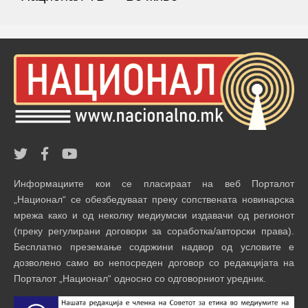
Информациите кои се пласираат на веб Порталот
„Национал“ се обезбедуваат преку сопствената новинарска
мрежа како и од неколку медиумски издавачи од регионот
(преку регулирани договори за соработка/авторски права).
Бесплатно преземање содржини надвор од условите е
дозволено само во непосреден договор со редакцијата на
Порталот „Национал“ односно со одговорниот уредник.