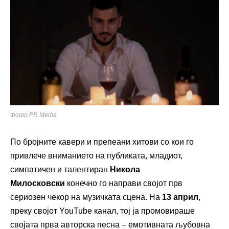
Фото:PR Media
По бројните кавери и препеани хитови со кои го
привлече вниманието на публиката, младиот,
симпатичен и талентиран
Никола
Милосковски
конечно го направи својот прв
сериозен чекор на музичката сцена. На
13 април
,
преку својот YouTube канал, тој ја промовираше
својата прва авторска песна – емотивната љубовна