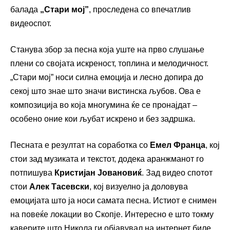
балада
„Стари мој”
, проследена со впечатлив
видеоспот.
Станува збор за песна која уште на прво слушање
плени со својата искреност, топлина и мелодичност.
„Стари мој” носи силна емоција и лесно допира до
секој што знае што значи вистинска љубов. Ова е
композиција во која многумина ќе се пронајдат –
особено оние кои љубат искрено и без задршка.
Песната е резултат на соработка со
Емел Франца
, кој
стои зад музиката и текстот, додека аранжманот го
потпишува
Кристијан Јовановиќ
. Зад видео спотот
стои
Алек Тасевски
, кој визуелно ја доловува
емоцијата што ја носи самата песна. Истиот е снимен
на повеќе локации во Скопје. Интересно е што токму
каверите што Никола ги објавувал на интернет биле