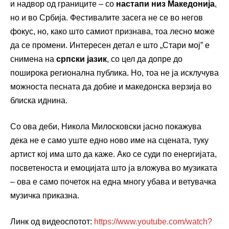
и надвор од границите – со
настапи низ Македонија
,
но и во Србија. Фестивалите засега не се во негов
фокус, но, како што самиот признава, тоа лесно може
да се промени. Интересен детал е што „Стари мој” е
снимена на
српски јазик
, со цел да допре до
поширока регионална публика. Но, тоа не ја исклучува
можноста песната да добие и македонска верзија во
блиска иднина.
Со ова деби, Никола Милосковски јасно покажува
дека не е само уште едно ново име на сцената, туку
артист кој има што да каже. Ако се суди по енергијата,
посветеноста и емоцијата што ја вложува во музиката
– ова е само почеток на една многу убава и ветувачка
музичка приказна.
Линк од видеоспотот:
https://www.youtube.com/watch?