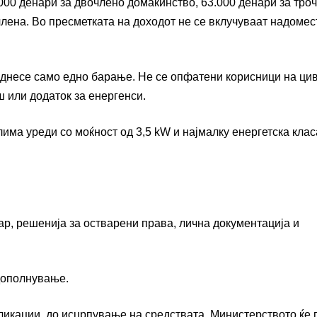
.000 денари за двочлено домаќинство, 63.000 денари за тро
члена. Во пресметката на доходот не се вклучуваат надоме
однесе само едно барање. Не се опфатени корисници на ци
 или додаток за енергенси.
има уреди со моќност од 3,5 kW и најмалку енергетска клас
ар, решенија за остварени права, лична документација и
 дополнување.
ликации, до исцрпување на средствата. Министерството ќе 