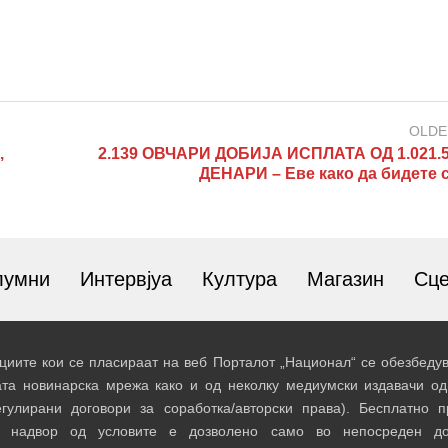
OLDE
,
2.139 ОВЧАРИ ДОБИЈА ИСПЛАТА ОД 1.021.5
ДЕНАРИ – Еве како да бидете 
лумни
Интервјуа
Култура
Магазин
Сц
иите кои се пласираат на веб Порталот „Национал“ се обезбедув
ата новинарска мрежа како и од неколку медиумски издавачи од
егулирани договори за соработка/авторски права). Бесплатно 
и надвор од условите е дозволено само во непосреден до