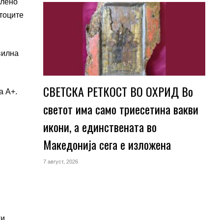
члено
стоците
вилна
СВЕТСКА РЕТКОСТ ВО ОХРИД Во
а А+.
светот има само триесетина вакви
икони, а единствената во
Македонија сега е изложена
7 август, 2026
ги