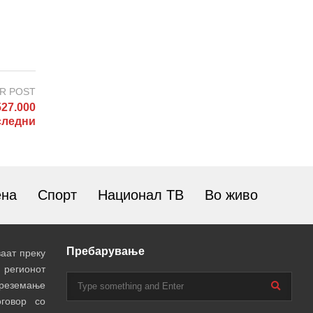
R POST
27.000
следни
ена
Спорт
Национал ТВ
Во живо
Пребарување
аат преку
 регионот
преземање
говор со