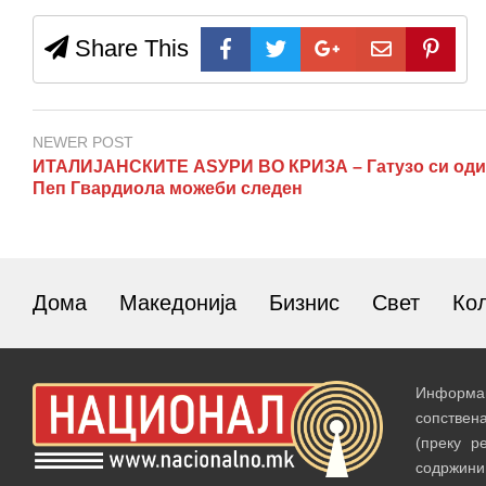
Share This
NEWER POST
ИТАЛИЈАНСКИТЕ АЅУРИ ВО КРИЗА – Гатузо си оди
Пеп Гвардиола можеби следен
Дома
Македонија
Бизнис
Свет
Ко
Информац
сопствен
(преку р
содржин