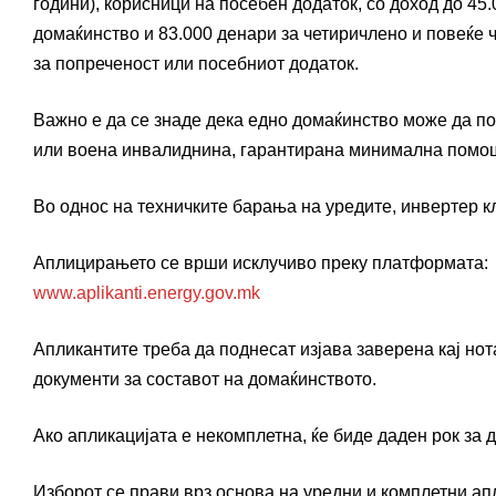
години), корисници на посебен додаток, со доход до 45
домаќинство и 83.000 денари за четиричлено и повеќе 
за попреченост или посебниот додаток.
Важно е да се знаде дека едно домаќинство може да п
или воена инвалиднина, гарантирана минимална помош
Во однос на техничките барања на уредите, инвертер кл
Аплицирањето се врши исклучиво преку платформата:
www.aplikanti.energy.gov.mk
Апликантите треба да поднесат изјава заверена кај нот
документи за составот на домаќинството.
Ако апликацијата е некомплетна, ќе биде даден рок за
Изборот се прави врз основа на уредни и комплетни ап