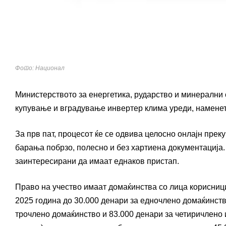
Фото: Национал
Министерството за енергетика, рударство и минерални 
купување и вградување инвертер клима уреди, наменет
За прв пат, процесот ќе се одвива целосно онлајн пре
барања побрзо, полесно и без хартиена документација.
заинтересирани да имаат еднаков пристап.
Право на учество имаат домаќинства со лица корисници
2025 година до 30.000 денари за едночлено домаќинств
трочлено домаќинство и 83.000 денари за четиричлено 