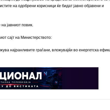
стите на одобрени корисници ќе бидат јавно објавени и
 на јавниот повик.
иот сајт на Министерството:
жува најранливите граѓани, вложувајќи во енергетска ефик