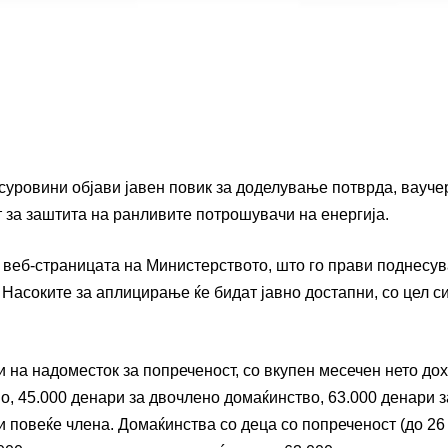
суровини објави јавен повик за доделување потврда, вауче
 за заштита на ранливите потрошувачи на енергија.
ку веб-страницата на Министерството, што го прави поднесу
 Насоките за аплицирање ќе бидат јавно достапни, со цел с
 на надоместок за попреченост, со вкупен месечен нето до
о, 45.000 денари за двочлено домаќинство, 63.000 денари з
и повеќе члена. Домаќинства со деца со попреченост (до 26