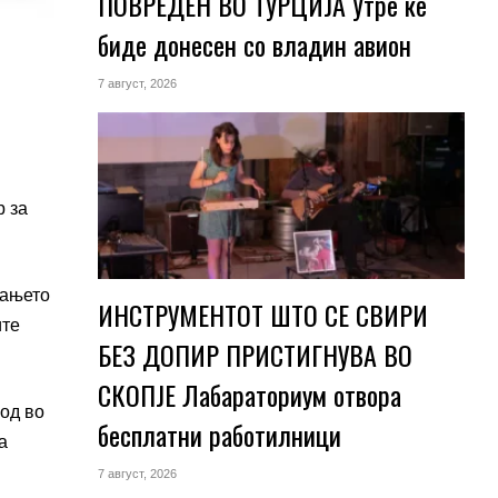
ПОВРЕДЕН ВО ТУРЦИЈА Утре ќе
биде донесен со владин авион
7 август, 2026
р за
вањето
ИНСТРУМЕНТОТ ШТО СЕ СВИРИ
ите
БЕЗ ДОПИР ПРИСТИГНУВА ВО
СКОПЈЕ Лабараториум отвора
ход во
бесплатни работилници
а
7 август, 2026