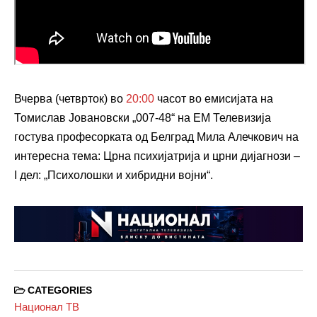
Вчерва (четврток) во
20:00
часот во емисијата на
Томислав Јовановски „007-48“ на ЕМ Телевизија
гостува професорката од Белград Мила Алечкович на
интересна тема: Црна психијатрија и црни дијагнози –
I дел: „Психолошки и хибридни војни“.
CATEGORIES
Национал ТВ