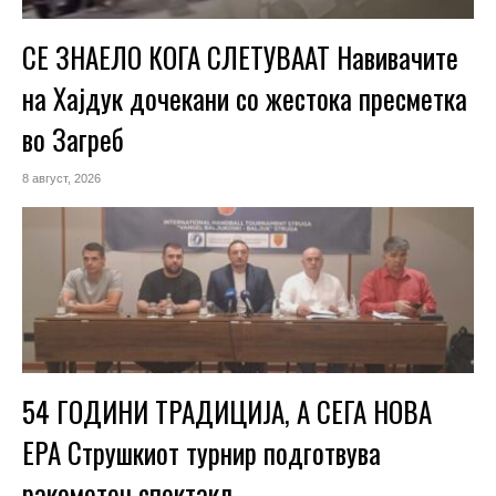
СЕ ЗНАЕЛО КОГА СЛЕТУВААТ Навивачите
на Хајдук дочекани со жестока пресметка
во Загреб
8 август, 2026
54 ГОДИНИ ТРАДИЦИЈА, А СЕГА НОВА
ЕРА Струшкиот турнир подготвува
ракометен спектакл