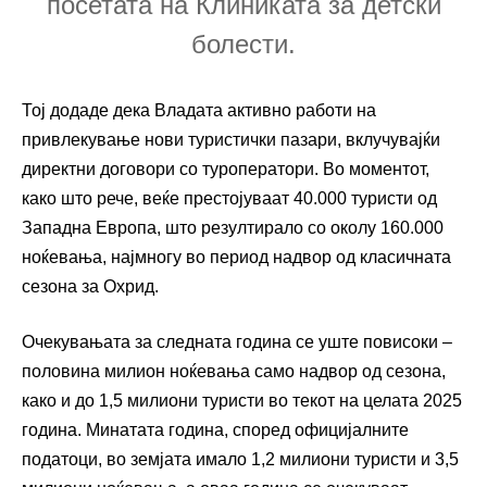
посетата на Клиниката за детски
болести.
Тој додаде дека Владата активно работи на
привлекување нови туристички пазари, вклучувајќи
директни договори со туроператори. Во моментот,
како што рече, веќе престојуваат 40.000 туристи од
Западна Европа, што резултирало со околу 160.000
ноќевања, најмногу во период надвор од класичната
сезона за Охрид.
Очекувањата за следната година се уште повисоки –
половина милион ноќевања само надвор од сезона,
како и до 1,5 милиони туристи во текот на целата 2025
година. Минатата година, според официјалните
податоци, во земјата имало 1,2 милиони туристи и 3,5