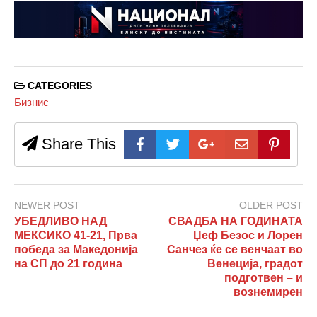
CATEGORIES
Бизнис
Share This
NEWER POST
OLDER POST
УБЕДЛИВО НАД
СВАДБА НА ГОДИНАТА
МЕКСИКО 41-21, Прва
Џеф Безос и Лорен
победа за Македонија
Санчез ќе се венчаат во
на СП до 21 година
Венеција, градот
подготвен – и
вознемирен