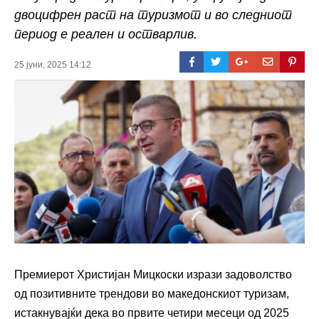
двоцифрен раст на туризмот и во следниот
период е реален и остварлив.
25 јуни, 2025 14:12
Премиерот Христијан Мицкоски изрази задоволство
од позитивните трендови во македонскиот туризам,
истакнувајќи дека во првите четири месеци од 2025