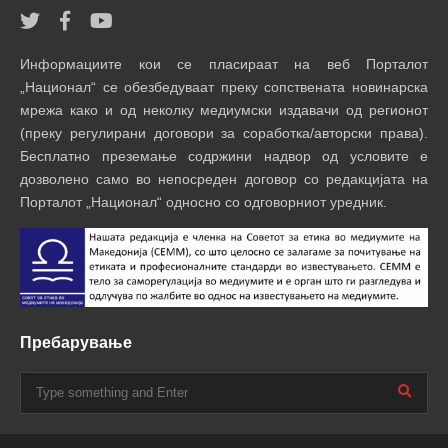
Информациите кои се пласираат на веб Порталот
„Национал“ се обезбедуваат преку сопствената новинарска
мрежа како и од неколку медиумски издавачи од регионот
(преку регулирани договори за соработка/авторски права).
Бесплатно преземање содржини надвор од условите е
дозволено само во непосреден договор со редакцијата на
Порталот „Национал“ односно со одговорниот уредник.
Пребарување