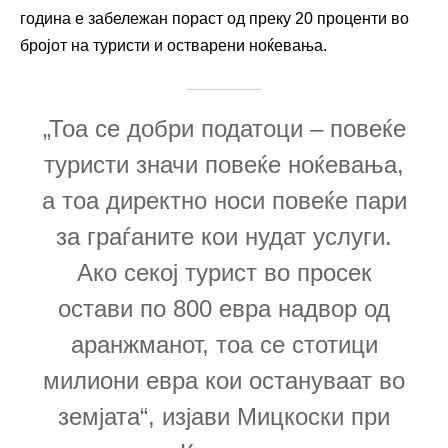
година е забележан пораст од преку 20 проценти во
бројот на туристи и остварени ноќевања.
„Тоа се добри податоци – повеќе
туристи значи повеќе ноќевања,
а тоа директно носи повеќе пари
за граѓаните кои нудат услуги.
Ако секој турист во просек
остави по 800 евра надвор од
аранжманот, тоа се стотици
милиони евра кои остануваат во
земјата“, изјави Мицкоски при