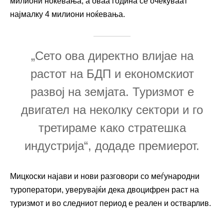
милиони ноќевања, а оваа година се очекуваат
најмалку 4 милиони ноќевања.
„Сето ова директно влијае на
растот на БДП и економскиот
развој на земјата. Туризмот е
двигател на неколку сектори и го
третираме како стратешка
индустрија“, додаде премиерот.
Мицкоски најави и нови разговори со меѓународни
туроператори, уверувајќи дека двоцифрен раст на
туризмот и во следниот период е реален и остварлив.