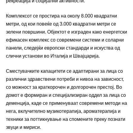
рекреација и социјални активности.
Комплексот се простира на околу 8.000 квадратни
метри, од кои повеќе од 3.000 квадратни метри се
зелени површини. Објектот е изграден како енергетски
ефикасен комплекс со современи системи и соларни
панели, следејќи европски стандарди и искуства од
слични установи во Италија и Швајцарија.
Сместувачките капацитети се адаптирани за лица со
различни здравствени потреби и нивоа на зависност,
со можност за краткорочен и долгорочен престој. Во
домот е формиран и специјализиран оддел за лица со
деменција, каде се применуваат современи методи на
нега, вклучително музикотерапија, ароматерапија и
техники за поттикнување на спомените преку познати
звуци и мириси.