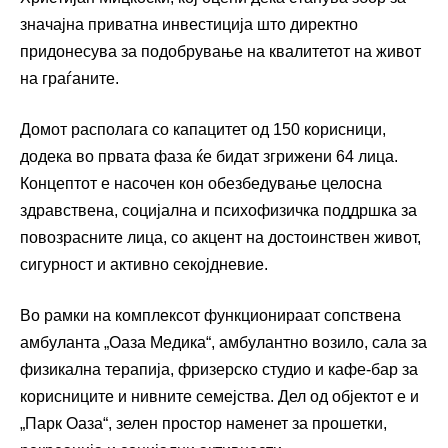
значајна приватна инвестиција што директно
придонесува за подобрување на квалитетот на живот
на граѓаните.
Домот располага со капацитет од 150 корисници,
додека во првата фаза ќе бидат згрижени 64 лица.
Концептот е насочен кон обезбедување целосна
здравствена, социјална и психофизичка поддршка за
повозрасните лица, со акцент на достоинствен живот,
сигурност и активно секојдневие.
Во рамки на комплексот функционираат сопствена
амбуланта „Оаза Медика“, амбулантно возило, сала за
физикална терапија, фризерско студио и кафе-бар за
корисниците и нивните семејства. Дел од објектот е и
„Парк Оаза“, зелен простор наменет за прошетки,