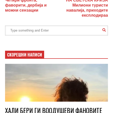
Четири фронта,
НА СВЕТСКА КРИЗА
фаворити, дербија и
Милиони туристи
можни сензации
навалија, приходите
експлодираа
СКОРЕШНИ НАПИСИ
ХАЛИ БЕРИ ГИ ВООДУШЕВИ ФАНОВИТЕ