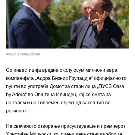
Фото: Принтскрин
Со инвестиција вредна околу осум милиони евра,
компанијата „Адора Бизнис Групација“ официјално го
пушти во употреба Домот за стари лица „ПУСЗ Оаза
by Adora“ во Општина Илинден, кој се смета за
најголем и најсовремен објект од ваков тип во
регионот.
На свеченото отворање присуствуваше и премиерот
Христијан Мицкоски
, кој оцени дека станува збор за