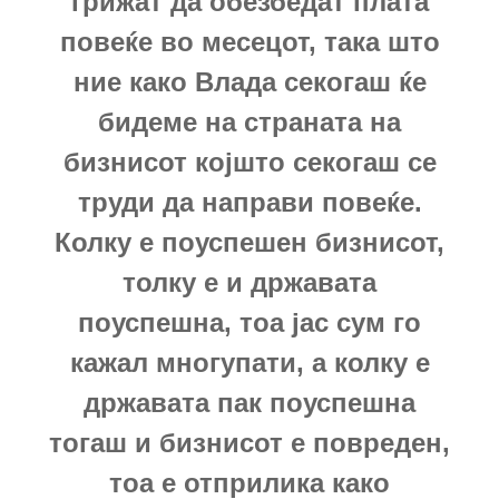
грижат да обезбедат плата
повеќе во месецот, така што
ние како Влада секогаш ќе
бидеме на страната на
бизнисот којшто секогаш се
труди да направи повеќе.
Колку е поуспешен бизнисот,
толку е и државата
поуспешна, тоа јас сум го
кажал многупати, а колку е
државата пак поуспешна
тогаш и бизнисот е повреден,
тоа е отприлика како