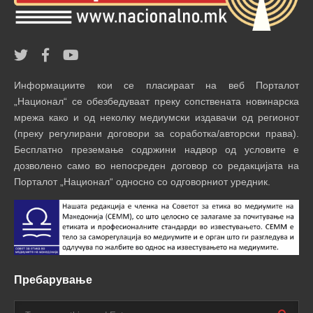
Информациите кои се пласираат на веб Порталот
„Национал“ се обезбедуваат преку сопствената новинарска
мрежа како и од неколку медиумски издавачи од регионот
(преку регулирани договори за соработка/авторски права).
Бесплатно преземање содржини надвор од условите е
дозволено само во непосреден договор со редакцијата на
Порталот „Национал“ односно со одговорниот уредник.
Пребарување