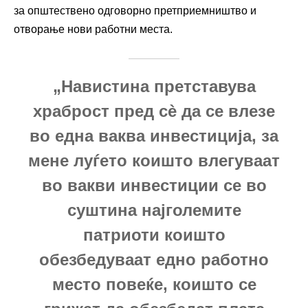
за општествено одговорно претприемништво и
отворање нови работни места.
„Навистина претставува
храброст пред сè да се влезе
во една ваква инвестиција, за
мене луѓето коишто влегуваат
во вакви инвестиции се во
суштина најголемите
патриоти коишто
обезбедуваат едно работно
место повеќе, коишто се