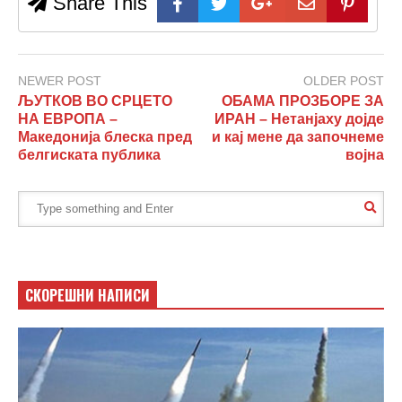
Share This
NEWER POST
OLDER POST
ЉУТКОВ ВО СРЦЕТО
ОБАМА ПРОЗБОРЕ ЗА
НА ЕВРОПА –
ИРАН – Нетанјаху дојде
Македонија блеска пред
и кај мене да започнеме
белгиската публика
војна
СКОРЕШНИ НАПИСИ