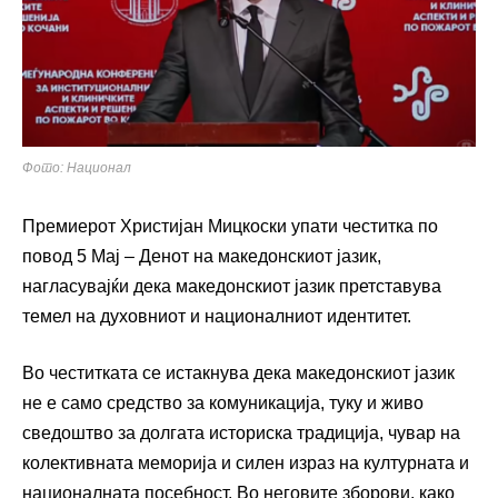
Фото: Национал
Премиерот Христијан Мицкоски упати честитка по
повод 5 Мај – Денот на македонскиот јазик,
нагласувајќи дека македонскиот јазик претставува
темел на духовниот и националниот идентитет.
Во честитката се истакнува дека македонскиот јазик
не е само средство за комуникација, туку и живо
сведоштво за долгата историска традиција, чувар на
колективната меморија и силен израз на културната и
националната посебност. Во неговите зборови, како