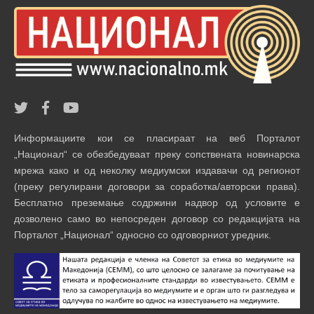
Информациите кои се пласираат на веб Порталот
„Национал“ се обезбедуваат преку сопствената новинарска
мрежа како и од неколку медиумски издавачи од регионот
(преку регулирани договори за соработка/авторски права).
Бесплатно преземање содржини надвор од условите е
дозволено само во непосреден договор со редакцијата на
Порталот „Национал“ односно со одговорниот уредник.