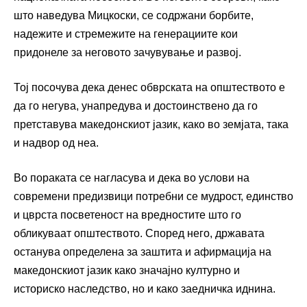
што наведува Мицкоски, се содржани борбите,
надежите и стремежите на генерациите кои
придонеле за неговото зачувување и развој.
Тој посочува дека денес обврската на општеството е
да го негува, унапредува и достоинствено да го
претставува македонскиот јазик, како во земјата, така
и надвор од неа.
Во пораката се нагласува и дека во услови на
современи предизвици потребни се мудрост, единство
и цврста посветеност на вредностите што го
обликуваат општеството. Според него, државата
останува определена за заштита и афирмација на
македонскиот јазик како значајно културно и
историско наследство, но и како заедничка иднина.