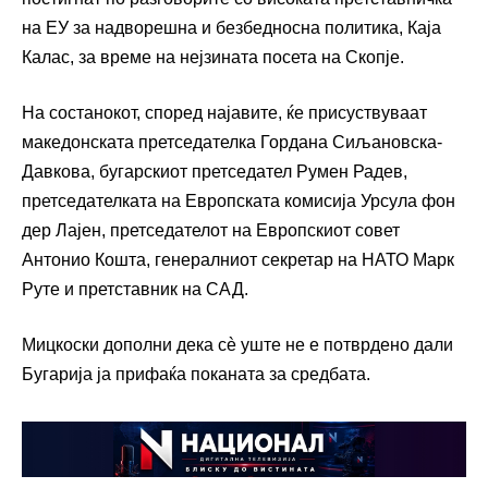
на ЕУ за надворешна и безбедносна политика, Каја
Калас, за време на нејзината посета на Скопје.
На состанокот, според најавите, ќе присуствуваат
македонската претседателка Гордана Сиљановска-
Давкова, бугарскиот претседател Румен Радев,
претседателката на Европската комисија Урсула фон
дер Лајен, претседателот на Европскиот совет
Антонио Кошта, генералниот секретар на НАТО Марк
Руте и претставник на САД.
Мицкоски дополни дека сè уште не е потврдено дали
Бугарија ја прифаќа поканата за средбата.