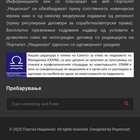
Информациите кои се пласираат на веб Порталот
„Национал“ се обезбедуваат преку сопствената новинарска
мрежа како и од неколку медиумски издавачи од регионот
(преку регулирани договори за соработка/авторски права).
Бесплатно преземање содржини надвор од условите е
дозволено само во непосреден договор со редакцијата на
Порталот „Национал“ односно со одговорниот уредник.
Пребарување
© 2025 Портал Национал. All rights reserved. Designed by Payoncart.