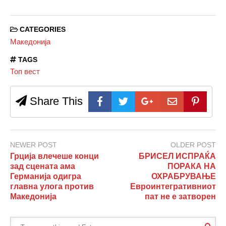
CATEGORIES
Македонија
TAGS
Топ вест
Share This
NEWER POST
OLDER POST
Грција влечеше конци
БРИСЕЛ ИСПРАЌА
зад сцената ама
ПОРАКА НА
Германија одигра
ОХРАБРУВАЊЕ
главна улога против
Евроинтегративниот
Македонија
пат не е затворен