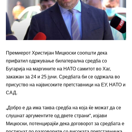
Премиерот Христијан Мицкоски соопшти дека
прифатил одржување билатерална средба со
Бугарија на маргините на НАТО самитот во Хаг,
закажан за 24 и 25 јуни. Средбата би се одржала во
присуство на највисоките претставници на ЕУ, НАТО и
САД.
„Добро е да има таква средба на која ќе можат да се
слушнат аргументите од двете страни“, изјави
Мицкоски, потенцирајќи дека договорот за средбата е
постигнат по разговорите со високата претставничка