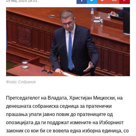
29 мај, 2025 18:01
Фото: Собрание
Претседателот на Владата, Христијан Мицкоски, на
денешната собраниска седница за пратенички
прашања упати јавно повик до пратениците од
опозицијата да ги поддржат измените на Изборниот
законик со кои би се вовела една изборна единица, со