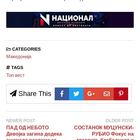
CATEGORIES
Македонија
TAGS
Топ вест
Share This
NEWER POST
OLDER POST
ПАД ОД НЕБОТО
СОСТАНОК МУЦУНСКИ-
Девојка загина додека
РУБИО Фокус на