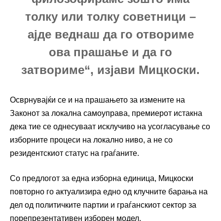
толку или толку советници –
ајде веднаш да го отвориме
ова прашање и да го
затвориме“, изјави Мицкоски.
Осврнувајќи се и на прашањето за измените на
Законот за локална самоуправа, премиерот истакна
дека тие се однесуваат исклучиво на усогласување со
изборните процеси на локално ниво, а не со
резидентскиот статус на граѓаните.
Со предлогот за една изборна единица, Мицкоски
повторно го актуализира едно од клучните барања на
дел од политичките партии и граѓанскиот сектор за
порепрезентативен изборен модел.