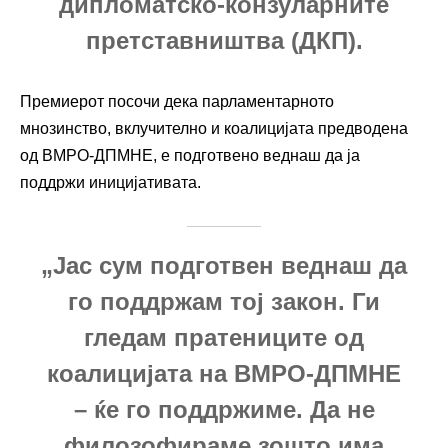
дипломатско-конзуларните
претставништва (ДКП).
Премиерот посочи дека парламентарното
мнозинство, вклучително и коалицијата предводена
од ВМРО-ДПМНЕ, е подготвено веднаш да ја
поддржи иницијативата.
„Јас сум подготвен веднаш да
го поддржам тој закон. Ги
гледам пратениците од
коалицијата на ВМРО-ДПМНЕ
– ќе го поддржиме. Да не
филозофираме зошто има