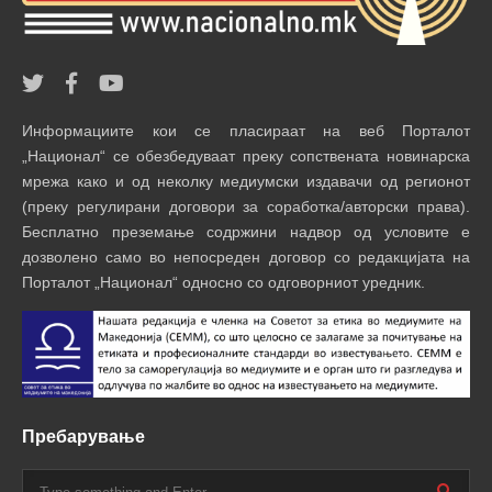
Информациите кои се пласираат на веб Порталот
„Национал“ се обезбедуваат преку сопствената новинарска
мрежа како и од неколку медиумски издавачи од регионот
(преку регулирани договори за соработка/авторски права).
Бесплатно преземање содржини надвор од условите е
дозволено само во непосреден договор со редакцијата на
Порталот „Национал“ односно со одговорниот уредник.
Пребарување