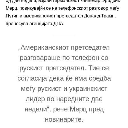
од две недели, изјави германскиот канцелар Фридрих
Мерц, повикувајќи се на телефонскиот разговор меѓу
Путин и американскиот претседател Доналд Трамп,
пренесува агенцијата ДПА.
„Американскиот претседател
разговараше по телефон со
рускиот претседател. Тие се
согласија дека ќе има средба
меѓу рускиот и украинскиот
лидер во наредните две
недели“, рече Мерц пред
новинарите.