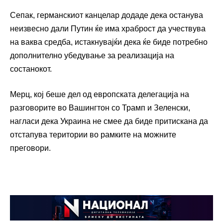
Сепак, германскиот канцелар додаде дека останува
неизвесно дали Путин ќе има храброст да учествува
на ваква средба, истакнувајќи дека ќе биде потребно
дополнително убедување за реализација на
состанокот.
Мерц, кој беше дел од европската делегација на
разговорите во Вашингтон со Трамп и Зеленски,
нагласи дека Украина не смее да биде притискана да
отстапува територии во рамките на можните
преговори.