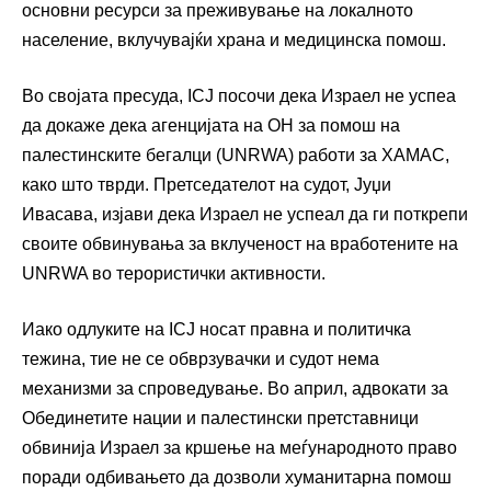
основни ресурси за преживување на локалното
население, вклучувајќи храна и медицинска помош.
Во својата пресуда, ICJ посочи дека Израел не успеа
да докаже дека агенцијата на ОН за помош на
палестинските бегалци (UNRWA) работи за ХАМАС,
како што тврди. Претседателот на судот, Јуџи
Ивасава, изјави дека Израел не успеал да ги поткрепи
своите обвинувања за вклученост на вработените на
UNRWA во терористички активности.
Иако одлуките на ICJ носат правна и политичка
тежина, тие не се обврзувачки и судот нема
механизми за спроведување. Во април, адвокати за
Обединетите нации и палестински претставници
обвинија Израел за кршење на меѓународното право
поради одбивањето да дозволи хуманитарна помош