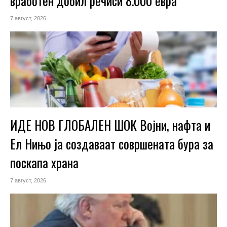
вработен добил речиси 8.000 евра
7 август, 2026
ИДЕ НОВ ГЛОБАЛЕН ШОК Војни, нафта и
Ел Нињо ја создаваат совршената бура за
поскапа храна
7 август, 2026