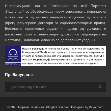
Информациите кои се пласираат на веб Порталот
„Национал“ се обезбедуваат преку сопствената новинарска
мрежа како и од неколку медиумски издавачи од регионот
(преку регулирани договори за соработка/авторски права).
Бесплатно преземање содржини надвор од условите е
дозволено само во непосреден договор со редакцијата на
Порталот „Национал“ односно со одговорниот уредник.
Пребарување
© 2025 Портал Национал. All rights reserved. Designed by Payoncart.