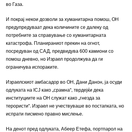
во Газа.
И покрај некои дозволи за хуманитарна помош, ОН
предупредуваат дека количините се далеку од
потребните за справување со хуманитарната
катастрофа. Планираниот прекин на огнот,
посредуван од САД, предвидува 600 камиони со
помош дневно, но Израел продолжува да ги
ограничува испораките.
Израелскиот амбасадор во ОН, Дани Данон, ја осуди
одлуката на ICJ како „срамна“, тврдејќи дека
институциите на ОН служат како „гнезда за
терористи“. Израел не учествуваше во постапката, но
испрати писмено правно мислење.
На денот пред одлуката, Абеер Етефа, портпарол на