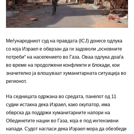
Меѓународниот суд на правдата (ICJ) донесе одлука
со која Израел е обврзан да ги задоволи „основните
потреби“ на населението во Газа. Оваа одлука доаѓа
во време на продолжени конфликти и блокади, кои
значително ја влошуваат хуманитарната ситуација во
регионот.
На седницата одржана во средата, панелот од 11
судии истакна дека Израел, како окупатор, има
обврска да поддржи хуманитарните напори на
Обединетите нации во Газа, која е под интензивни
напади. Судот нагласи дека Израел мора да обезбеди