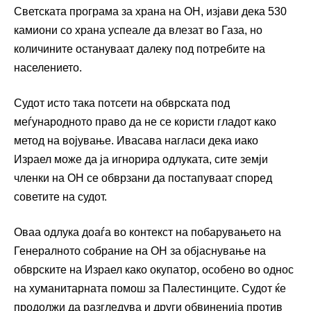
Светската програма за храна на ОН, изјави дека 530
камиони со храна успеале да влезат во Газа, но
количините остануваат далеку под потребите на
населението.
Судот исто така потсети на обврската под
меѓународното право да не се користи гладот како
метод на војување. Ивасава нагласи дека иако
Израел може да ја игнорира одлуката, сите земји
членки на ОН се обврзани да постапуваат според
советите на судот.
Оваа одлука доаѓа во контекст на побарувањето на
Генералното собрание на ОН за објаснување на
обврските на Израел како окупатор, особено во однос
на хуманитарната помош за Палестинците. Судот ќе
продолжи да разгледува и други обвиненија против