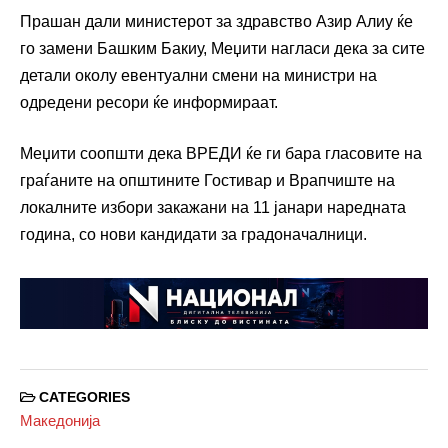
Прашан дали министерот за здравство Азир Алиу ќе
го замени Башким Бакиу, Меџити нагласи дека за сите
детали околу евентуални смени на министри на
одредени ресори ќе информираат.
Меџити соопшти дека ВРЕДИ ќе ги бара гласовите на
граѓаните на општините Гостивар и Врапчиште на
локалните избори закажани на 11 јанари наредната
година, со нови кандидати за градоначалници.
CATEGORIES
Македонија