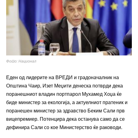
Фото: Национал
Еден од лидерите на ВРЕДИ и градоначалник на
Општина Чаир, Изет Меџити денеска потврди дека
поранешниот владин портпарол Мухамед Хоџа ќе
биде министер за екологија, а актуелниот пратеник и
поранешен министер за здравство Беким Сали прв
вицепремиер. Потенцира дека останува само да се
дефинира Сали со кое Министерство ќе раководи.