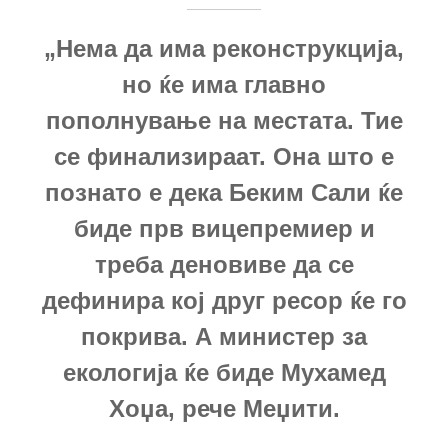
„Нема да има реконструкција,
но ќе има главно
пополнување на местата. Тие
се финализираат. Она што е
познато е дека Беким Сали ќе
биде прв вицепремиер и
треба деновиве да се
дефинира кој друг ресор ќе го
покрива. А министер за
екологија ќе биде Мухамед
Хоџа, рече Меџити.