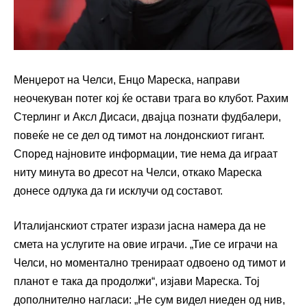
Менџерот на Челси, Енцо Мареска, направи
неочекуван потег кој ќе остави трага во клубот. Рахим
Стерлинг и Аксл Дисаси, двајца познати фудбалери,
повеќе не се дел од тимот на лондонскиот гигант.
Според најновите информации, тие нема да играат
ниту минута во дресот на Челси, откако Мареска
донесе одлука да ги исклучи од составот.
Италијанскиот стратег изрази јасна намера да не
смета на услугите на овие играчи. „Тие се играчи на
Челси, но моментално тренираат одвоено од тимот и
планот е така да продолжи“, изјави Мареска. Тој
дополнително нагласи: „Не сум видел ниеден од нив,