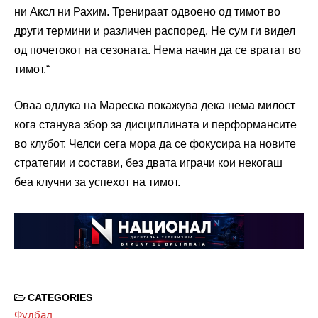
ни Аксл ни Рахим. Тренираат одвоено од тимот во
други термини и различен распоред. Не сум ги видел
од почетокот на сезоната. Нема начин да се вратат во
тимот.“
Оваа одлука на Мареска покажува дека нема милост
кога станува збор за дисциплината и перформансите
во клубот. Челси сега мора да се фокусира на новите
стратегии и состави, без двата играчи кои некогаш
беа клучни за успехот на тимот.
CATEGORIES
Фудбал