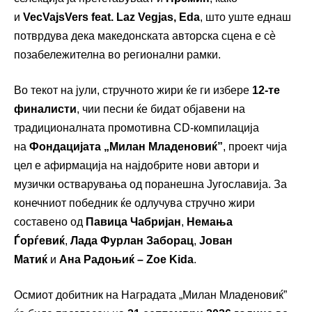
и
VecVajsVers feat. Laz Vegjas, Eda
, што уште еднаш
потврдува дека македонската авторска сцена е сè
позабележителна во регионални рамки.
Во текот на јули, стручното жири ќе ги избере
12-те
финалисти
, чии песни ќе бидат објавени на
традиционалната промотивна CD-компилација
на
Фондацијата „Милан Младеновиќ”
, проект чија
цел е афирмација на најдобрите нови автори и
музички остварувања од поранешна Југославија. За
конечниот победник ќе одлучува стручно жири
составено од
Павица Чабријан
,
Немања
Ѓорѓевиќ
,
Лада Фурлан Заборац
,
Јован
Матиќ
и
Ана Радоњиќ – Zoe Kida
.
Осмиот добитник на Наградата „Милан Младеновиќ”