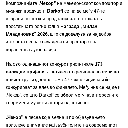
Композицијата
„Чекор”
на македонскиот композитор и
музички продуцент
Darkoff
се најде меѓу 47-те
избрани песни кои продолжуваат во трката за
престижната регионална
Награда „Милан
Младеновиќ” 2026
, што се доделува за најдобра
авторска песна создадена на просторот на
поранешна Југославија.
На овогодинешниот конкурс пристигнале
173
валидни пријави
, а петчленото регионално жири во
првиот круг издвоило само 47 композиции кои ќе
конкурираат за влез во финалето. Меѓу нив се најде и
„Чекор”, со што Darkoff се вброи меѓу најинтересните
современи музички автори од регионот.
„Чекор”
е песна која веднаш по објавувањето
привлече внимание кај љубителите на современиот