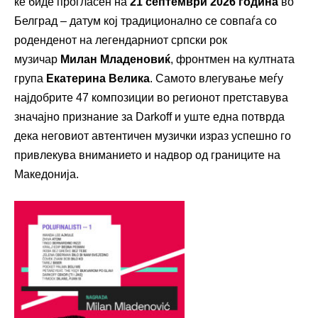
ќе биде прогласен на
21 септември 2026 година
во
Белград – датум кој традиционално се совпаѓа со
роденденот на легендарниот српски рок
музичар
Милан Младеновиќ
, фронтмен на култната
група
Екатерина Велика
. Самото влегување меѓу
најдобрите 47 композиции во регионот претставува
значајно признание за Darkoff и уште една потврда
дека неговиот автентичен музички израз успешно го
привлекува вниманието и надвор од границите на
Македонија.