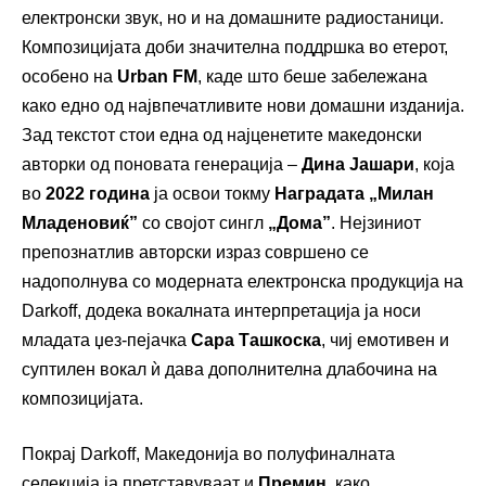
електронски звук, но и на домашните радиостаници.
Композицијата доби значителна поддршка во етерот,
особено на
Urban FM
, каде што беше забележана
како едно од највпечатливите нови домашни изданија.
Зад текстот стои една од најценетите македонски
авторки од поновата генерација –
Дина Јашари
, која
во
2022 година
ја освои токму
Наградата „Милан
Младеновиќ”
со својот сингл
„Дома”
. Нејзиниот
препознатлив авторски израз совршено се
надополнува со модерната електронска продукција на
Darkoff, додека вокалната интерпретација ја носи
младата џез-пејачка
Сара Ташкоска
, чиј емотивен и
суптилен вокал ѝ дава дополнителна длабочина на
композицијата.
Покрај Darkoff, Македонија во полуфиналната
селекција ја претставуваат и
Премин
, како