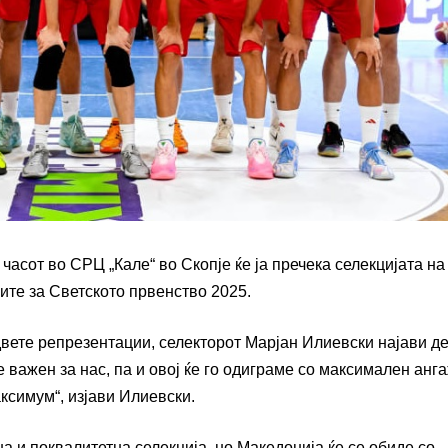
асот во СРЦ „Кале“ во Скопје ќе ја пречека селекцијата на
ите за Светското првенство 2025.
двете репрезентации, селекторот Марјан Илиевски најави д
 е важен за нас, па и овој ќе го одиграме со максимален анг
аксимум“, изјави Илиевски.
на и поквалитетна селекција, но Македонија ќе се обиде со