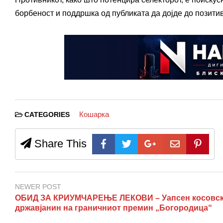
борбеност и поддршка од публиката да дојде до позитив
Кошарка
CATEGORIES
Share This
NEWER POST
ОБИД ЗА КРИУМЧАРЕЊЕ ЛЕКОВИ – Уапсен косовс
државјанин на граничниот премин „Богородица“