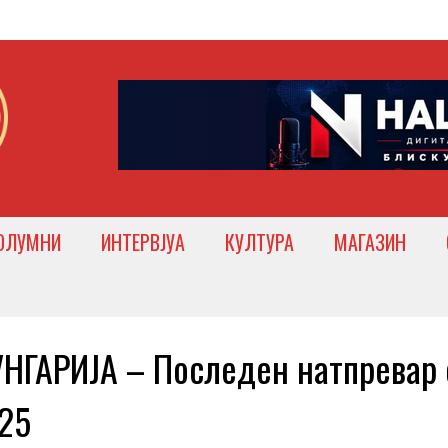
ОЛУМНИ
ИНТЕРВЈУА
КУЛТУРА
МАГАЗИН
ГАРИЈА – Последен натпревар 
025