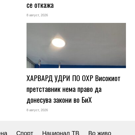
се откажа
8 август, 2026
ХАРВАРД УДРИ ПО ОХР Високиот
претставник нема право да
донесува закони во БиХ
8 август, 2026
ена
Спорт
Национал ТВ
Во живо