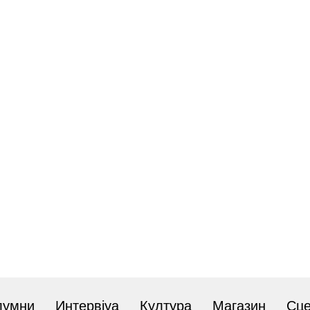
лумни
Интервјуа
Култура
Магазин
Сц