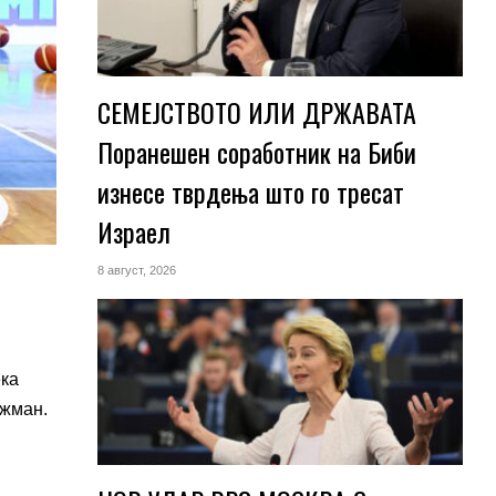
СЕМЕЈСТВОТО ИЛИ ДРЖАВАТА
Поранешен соработник на Биби
изнесе тврдења што го тресат
Израел
8 август, 2026
ека
ажман.