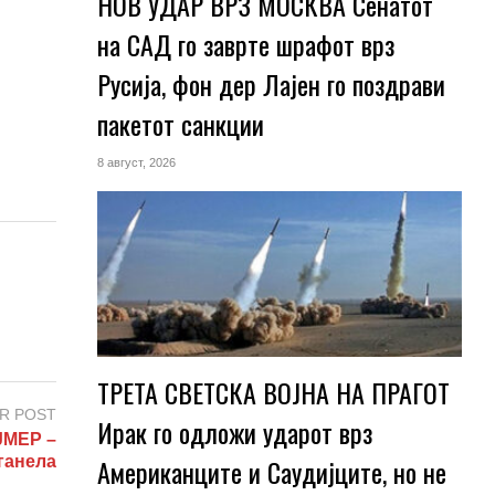
НОВ УДАР ВРЗ МОСКВА Сенатот
на САД го заврте шрафот врз
Русија, фон дер Лајен го поздрави
пакетот санкции
8 август, 2026
ТРЕТА СВЕТСКА ВОЈНА НА ПРАГОТ
R POST
Ирак го одложи ударот врз
МЕР –
ганела
Американците и Саудијците, но не