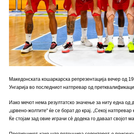
Македонската кошаркарска репрезентација вечер од 19 ч
Унгарија во последниот натпревар од претквалификаци
Иако мечот нема резултатско значење за ниту една од 
„црвено-жолтите“ ќе се борат до крај. „Секој натпревар
Ќе стојам зад овие играчи сè додека го даваат својот м
Противникот, како што потенцира селекторот, е поискус