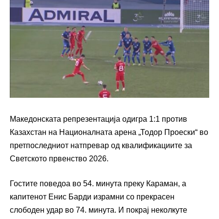
Македонската репрезентација одигра 1:1 против
Казахстан на Националната арена „Тодор Проески“ во
претпоследниот натпревар од квалификациите за
Светското првенство 2026.
Гостите поведоа во 54. минута преку Караман, а
капитенот Енис Барди израмни со прекрасен
слободен удар во 74. минута. И покрај неколкуте