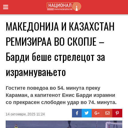
МАКЕДОНИЈА И КАЗАХСТАН
РЕМИЗИРАА ВО СКОПЈЕ –
Барди беше стрелецот за
израмнувањето
Гостите поведоа во 54. минута преку
Караман, а капитенот Енис Барди израмни
со прекрасен слободен удар во 74. минута.
14 октомври, 2025 11:24