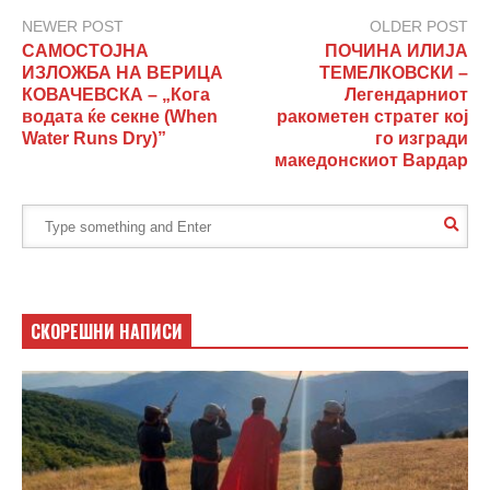
NEWER POST
OLDER POST
САМОСТОЈНА
ПОЧИНА ИЛИЈА
ИЗЛОЖБА НА ВЕРИЦА
ТЕМЕЛКОВСКИ –
КОВАЧЕВСКА – „Кога
Легендарниот
водата ќе секне (When
ракометен стратег кој
Water Runs Dry)”
го изгради
македонскиот Вардар
СКОРЕШНИ НАПИСИ