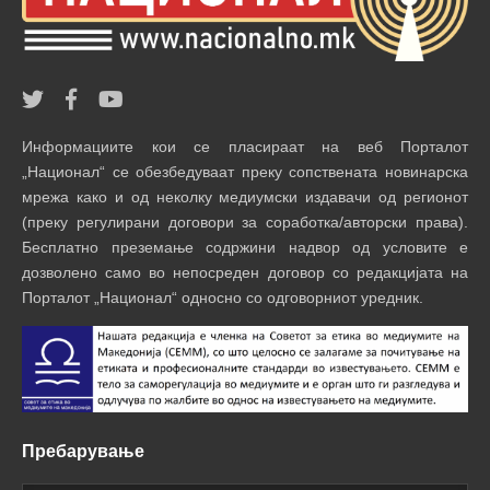
Информациите кои се пласираат на веб Порталот
„Национал“ се обезбедуваат преку сопствената новинарска
мрежа како и од неколку медиумски издавачи од регионот
(преку регулирани договори за соработка/авторски права).
Бесплатно преземање содржини надвор од условите е
дозволено само во непосреден договор со редакцијата на
Порталот „Национал“ односно со одговорниот уредник.
Пребарување