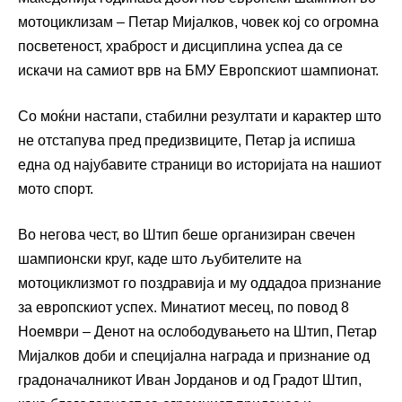
мотоциклизам – Петар Мијалков, човек кој со огромна
посветеност, храброст и дисциплина успеа да се
искачи на самиот врв на БМУ Европскиот шампионат.
Со моќни настапи, стабилни резултати и карактер што
не отстапува пред предизвиците, Петар ја испиша
една од најубавите страници во историјата на нашиот
мото спорт.
Во негова чест, во Штип беше организиран свечен
шампионски круг, каде што љубителите на
мотоциклизмот го поздравија и му оддадоа признание
за европскиот успех. Минатиот месец, по повод 8
Ноември – Денот на ослободувањето на Штип, Петар
Мијалков доби и специјална награда и признание од
градоначалникот Иван Јорданов и од Градот Штип,