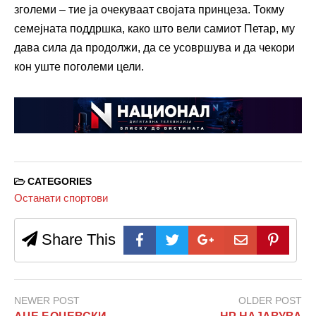
зголеми – тие ја очекуваат својата принцеза. Токму
семејната поддршка, како што вели самиот Петар, му
дава сила да продолжи, да се усовршува и да чекори
кон уште поголеми цели.
CATEGORIES
Останати спортови
Share This
NEWER POST
OLDER POST