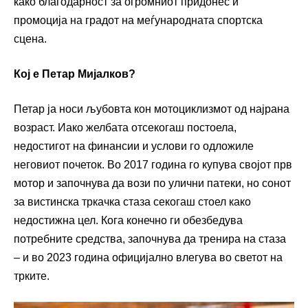
како благодарност за огромниот придонес и
промоција на градот на меѓународната спортска
сцена.
Кој е Петар Мијалков?
Петар ја носи љубовта кон мотоциклизмот од најрана
возраст. Иако желбата отсекогаш постоела,
недостигот на финансии и услови го одложиле
неговиот почеток. Во 2017 година го купува својот прв
мотор и започнува да вози по улични патеки, но сонот
за вистинска тркачка стаза секогаш стоел како
недостижна цел. Кога конечно ги обезбедува
потребните средства, започнува да тренира на стаза
– и во 2023 година официјално влегува во светот на
трките.