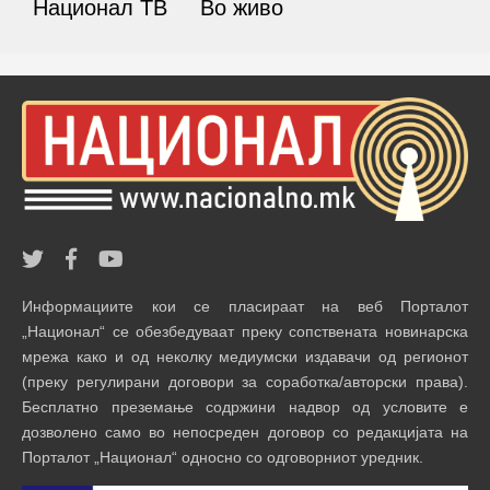
Национал ТВ
Во живо
Информациите кои се пласираат на веб Порталот
„Национал“ се обезбедуваат преку сопствената новинарска
мрежа како и од неколку медиумски издавачи од регионот
(преку регулирани договори за соработка/авторски права).
Бесплатно преземање содржини надвор од условите е
дозволено само во непосреден договор со редакцијата на
Порталот „Национал“ односно со одговорниот уредник.