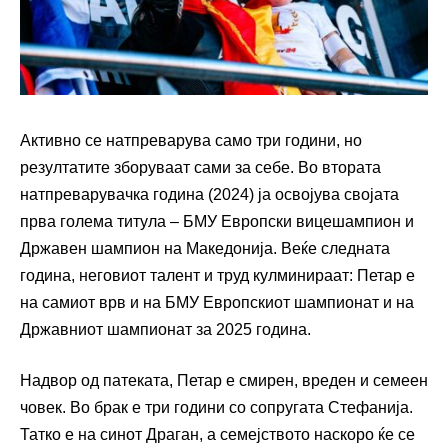
Активно се натпреварува само три години, но
резултатите зборуваат сами за себе. Во втората
натпреварувачка година (2024) ја освојува својата
прва голема титула – БМУ Европски вицешампион и
Државен шампион на Македонија. Веќе следната
година, неговиот талент и труд кулминираат: Петар е
на самиот врв и на БМУ Европскиот шампионат и на
Државниот шампионат за 2025 година.
Надвор од патеката, Петар е смирен, вреден и семеен
човек. Во брак е три години со сопругата Стефанија.
Татко е на синот Драган, а семејството наскоро ќе се