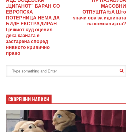
АЦЕ БОЦЕВСКИ
HP НАЈАВУВА
„ЦИГАНОТ“ БАРАН СО
МАСОВНИ
ЕВРОПСКА
ОТПУШТАЊА Што
ПОТЕРНИЦА НЕМА ДА
значи ова за иднината
БИДЕ ЕКСТРАДИРАН
на компанијата?
Грчкиот суд оценил
дека казната е
застарена според
нивното кривично
право
СКОРЕШНИ НАПИСИ