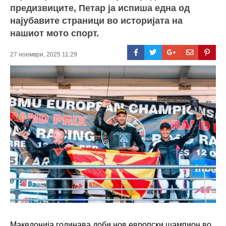
предизвиците, Петар ја испиша една од
најубавите страници во историјата на
нашиот мото спорт.
27 ноември, 2025 11:29
Македонија годинава доби нов европски шампион во