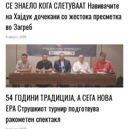
СЕ ЗНАЕЛО КОГА СЛЕТУВААТ Навивачите
на Хајдук дочекани со жестока пресметка
во Загреб
8 август, 2026
54 ГОДИНИ ТРАДИЦИЈА, А СЕГА НОВА
ЕРА Струшкиот турнир подготвува
ракометен спектакл