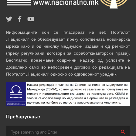
Информациите кои се пласираат на веб Порталот
„Национал“ се обезбедуваат преку сопствената новинарска
мрежа како и од неколку медиумски издавачи од регионот
(преку регулирани договори за соработка/авторски права).
Бесплатно преземање содржини надвор од условите е
дозволено само во непосреден договор со редакцијата на
Порталот „Национал“ односно со одговорниот уредник.
Пребарување