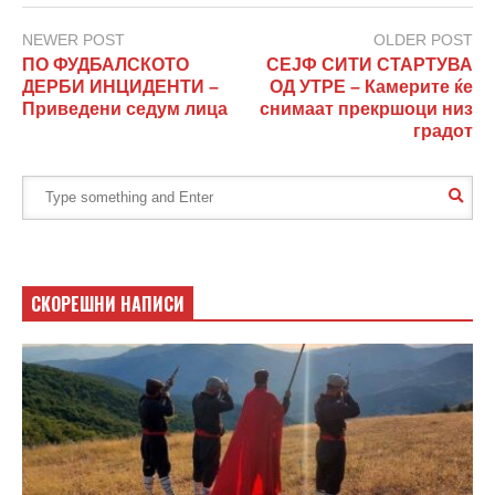
NEWER POST
OLDER POST
ПО ФУДБАЛСКОТО
СЕЈФ СИТИ СТАРТУВА
ДЕРБИ ИНЦИДЕНТИ –
ОД УТРЕ – Камерите ќе
Приведени седум лица
снимаат прекршоци низ
градот
СКОРЕШНИ НАПИСИ