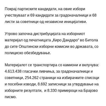
Покрај партиските кандидати, на овие избори
учествуваат и 69 кандидати за градоначалници и 68
листи за советници од независни иницијативи.
Утрово започна дистрибуцијата на изборниот
материјал од печатницата „Киро Дандаро“ во Битола
до сите Општински изборни комисии во државата, со
полициско обезбедување.
Материјалот се транспортира со камиони и вклучува:
4.613.438 гласачки ливчиња, за градоначалници и
советници, 254.262 страници на избирачките списоци
и посебни изводи, 8.692 записници за утврдување на
изборните резултати, и 8.330 примероци на Брајово
писмо.