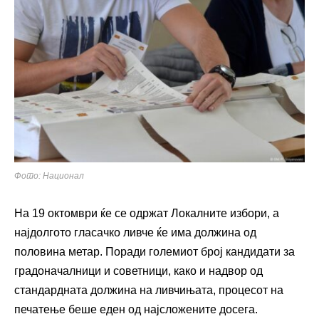
Фото: Национал
На 19 октомври ќе се одржат Локалните избори, а
најдолгото гласачко ливче ќе има должина од
половина метар. Поради големиот број кандидати за
градоначалници и советници, како и надвор од
стандардната должина на ливчињата, процесот на
печатење беше еден од најсложените досега.