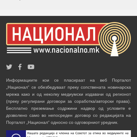
Информациите кои се пласираат на веб Порталот
„Национал“ се обезбедуваат преку сопствената новинарска
мрежа како и од неколку медиумски издавачи од регионот
(преку регулирани договори за соработка/авторски права).
Бесплатно преземање содржини надвор од условите е
дозволено само во непосреден договор со редакцијата на
Порталот „Национал“ односно со одговорниот уредник.