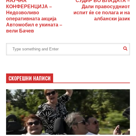
НАУЧНА
СУДИР ВО ВЛАДАТА –
КОНФЕРЕНЦИЈА –
Дали правосудниот
Недозволиво
испит ќе се полага и на
оперативната акција
албански јазик
Автомобил е укината –
вели Бачев
СКОРЕШНИ НАПИСИ