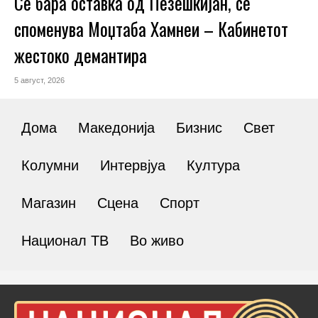
Се бара оставка од Пезешкијан, се
споменува Моџтаба Хамнеи – Кабинетот
жестоко демантира
5 август, 2026
Дома
Македонија
Бизнис
Свет
Колумни
Интервјуа
Култура
Магазин
Сцена
Спорт
Национал ТВ
Во живо