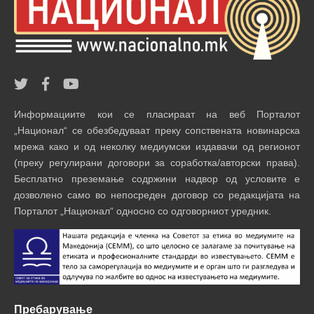
Информациите кои се пласираат на веб Порталот
„Национал“ се обезбедуваат преку сопствената новинарска
мрежа како и од неколку медиумски издавачи од регионот
(преку регулирани договори за соработка/авторски права).
Бесплатно преземање содржини надвор од условите е
дозволено само во непосреден договор со редакцијата на
Порталот „Национал“ односно со одговорниот уредник.
Пребарување