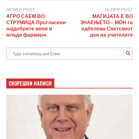
NEWER POST
OLDER POST
АГРО САЕМ ВО
МАГИЈАТА Е ВО
СТРУМИЦА Прогласени
ЗНАЕЊЕТО – МОН го
најдобрите жени и
одбележа Светскиот
млади фармери
ден на учителите
СКОРЕШНИ НАПИСИ