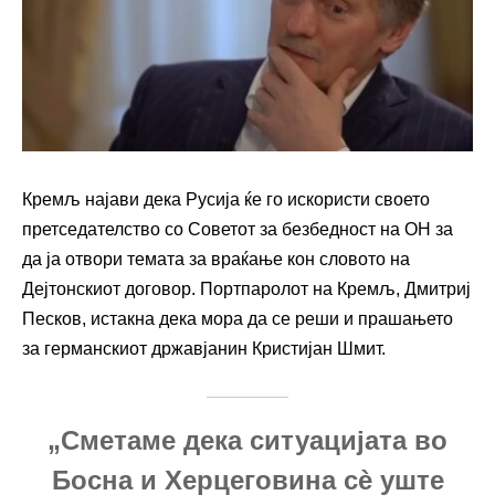
Кремљ најави дека Русија ќе го искористи своето
претседателство со Советот за безбедност на ОН за
да ја отвори темата за враќање кон словото на
Дејтонскиот договор. Портпаролот на Кремљ, Дмитриј
Песков, истакна дека мора да се реши и прашањето
за германскиот државјанин Кристијан Шмит.
„Сметаме дека ситуацијата во
Босна и Херцеговина сè уште