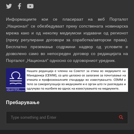
Информациите кои се пласираат на веб Порталот
„Национал“ се обезбедуваат преку сопствената новинарска
мрежа како и од неколку медиумски издавачи од регионот
(преку регулирани договори за соработка/авторски права).
Бесплатно преземање содржини надвор од условите е
дозволено само во непосреден договор со редакцијата на
Порталот „Национал“ односно со одговорниот уредник.
Пребарување