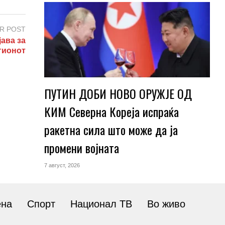
R POST
ава за
гионот
ПУТИН ДОБИ НОВО ОРУЖЈЕ ОД
КИМ Северна Кореја испраќа
ракетна сила што може да ја
промени војната
7 август, 2026
ена
Спорт
Национал ТВ
Во живо