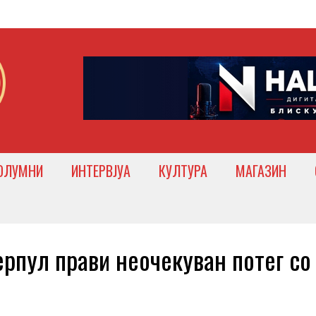
ОЛУМНИ
ИНТЕРВЈУА
КУЛТУРА
МАГАЗИН
пул прави неочекуван потег со