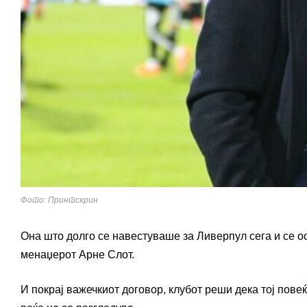
Фото: Принтскрин
Она што долго се навестуваше за Ливерпул сега и се о
менаџерот Арне Слот.
И покрај важечкиот договор, клубот реши дека тој пове