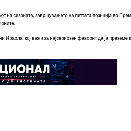
екот на сезоната, завршувањето на петтата позиција во Пре
ионите.
ни Ираола, кој важи за најсериозен фаворит да ја преземе 