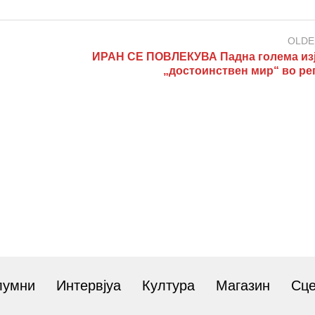
OLDE
ИРАН СЕ ПОВЛЕКУВА Падна голема изј
„достоинствен мир“ во ре
лумни
Интервјуа
Култура
Магазин
Сц