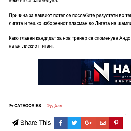
веќе не се разгледува.
Причина за ваквиот потег се послабите резултати во т
лигата и тешко изборениот пласман во Лигата на шамп
Како главен кандидат за нов тренер се споменува Андо
на англискиот гигант.
Фудбал
CATEGORIES
Share This