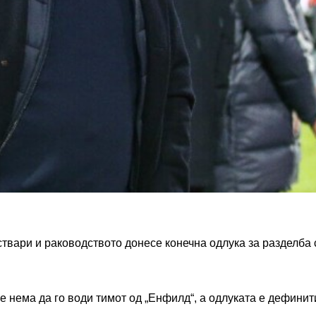
ствари и раководството донесе конечна одлука за разделба 
ќе нема да го води тимот од „Енфилд“, а одлуката е дефинит