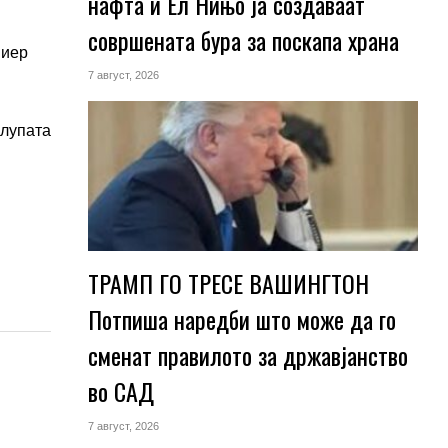
нафта и Ел Нињо ја создаваат
совршената бура за поскапа храна
миер
7 август, 2026
клупата
ТРАМП ГО ТРЕСЕ ВАШИНГТОН
Потпиша наредби што може да го
сменат правилото за државјанство
во САД
7 август, 2026