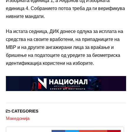
Изборната единица 1, а Андонов од Изборната
единица 4. Собранието потоа треба да ги верификува
нивните мандати.
На истата седница, ДИК донесе одлука за исплата на
средства на своите вработени, на припадниците на
МВР и на другите ангажирани лица за враќање и
бришење на податоците од уредите за биометриска
идентификација користени на изборите.
CATEGORIES
Македонија