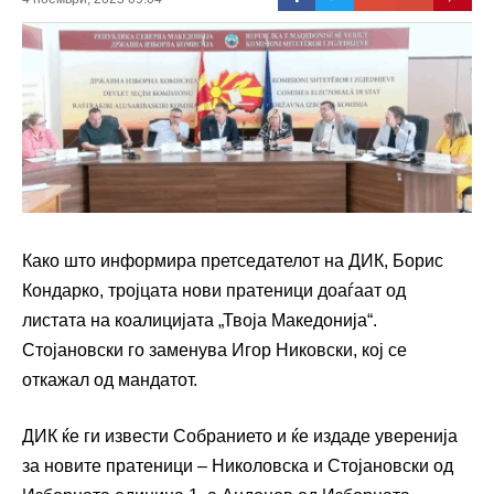
Како што информира претседателот на ДИК, Борис
Кондарко, тројцата нови пратеници доаѓаат од
листата на коалицијата „Твоја Македонија“.
Стојановски го заменува Игор Никовски, кој се
откажал од мандатот.
ДИК ќе ги извести Собранието и ќе издаде уверенија
за новите пратеници – Николовска и Стојановски од