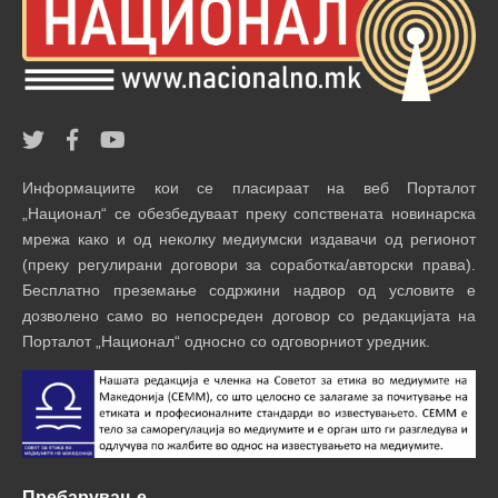
Информациите кои се пласираат на веб Порталот
„Национал“ се обезбедуваат преку сопствената новинарска
мрежа како и од неколку медиумски издавачи од регионот
(преку регулирани договори за соработка/авторски права).
Бесплатно преземање содржини надвор од условите е
дозволено само во непосреден договор со редакцијата на
Порталот „Национал“ односно со одговорниот уредник.
Пребарување