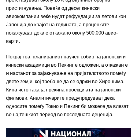
пристигнувања. Повеќе од десет кинески
авиокомпании веќе нудат рефундации за летови кон
Јапонија до крајот на годината, а проценките
покажуваат дека е откажано околу 500.000 авио-
карти.
Покрај тоа, планираниот научен собир на јапонски и
кинески академици во Пекинг е одложен, а откажан е
и настанот за зајакнување на пријателството помеѓу
двете земји, кој требаше да се одржи во Хирошима.
Кина исто така ја прекина проекцијата на јапонски
филмови. Аналитичарите предупредуваат дека
односите помеѓу Токио и Пекинг би можеле да влезат
во најтешкиот период во последната деценија.