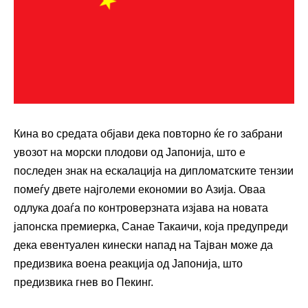
Кина во средата објави дека повторно ќе го забрани
увозот на морски плодови од Јапонија, што е
последен знак на ескалација на дипломатските тензии
помеѓу двете најголеми економии во Азија. Оваа
одлука доаѓа по контроверзната изјава на новата
јапонска премиерка, Санае Такаичи, која предупреди
дека евентуален кинески напад на Тајван може да
предизвика воена реакција од Јапонија, што
предизвика гнев во Пекинг.