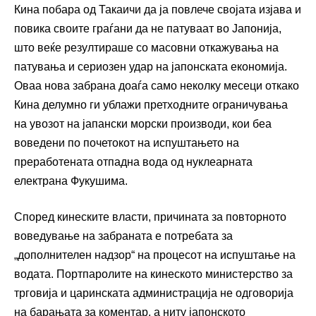
Кина побара од Такаичи да ја повлече својата изјава и
повика своите граѓани да не патуваат во Јапонија,
што веќе резултираше со масовни откажувања на
патувања и сериозен удар на јапонската економија.
Оваа нова забрана доаѓа само неколку месеци откако
Кина делумно ги ублажи претходните ограничувања
на увозот на јапански морски производи, кои беа
воведени по почетокот на испуштањето на
преработената отпадна вода од нуклеарната
електрана Фукушима.
Според кинеските власти, причината за повторното
воведување на забраната е потребата за
„дополнителен надзор“ на процесот на испуштање на
водата. Портпаролите на кинеското министерство за
трговија и царинската администрација не одговорија
на барањата за коментар, а ниту јапонското