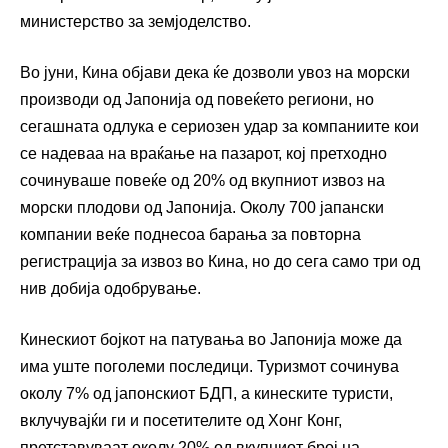
министерство за земјоделство.
Во јуни, Кина објави дека ќе дозволи увоз на морски
производи од Јапонија од повеќето региони, но
сегашната одлука е сериозен удар за компаниите кои
се надеваа на враќање на пазарот, кој претходно
сочинуваше повеќе од 20% од вкупниот извоз на
морски плодови од Јапонија. Околу 700 јапански
компании веќе поднесоа барања за повторна
регистрација за извоз во Кина, но до сега само три од
нив добија одобрување.
Кинескиот бојкот на патувања во Јапонија може да
има уште поголеми последици. Туризмот сочинува
околу 7% од јапонскиот БДП, а кинеските туристи,
вклучувајќи ги и посетителите од Хонг Конг,
претставуваат околу 20% од вкупниот број на